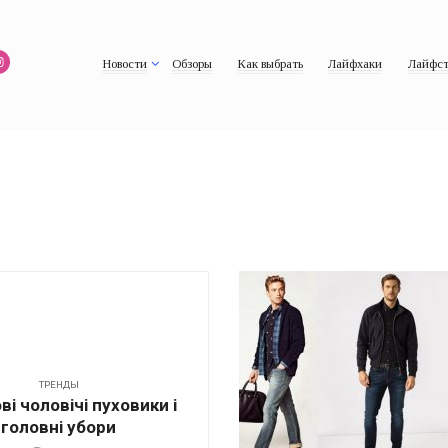
Новости
Обзоры
Как выбрать
Лайфхаки
Лайфст
ТРЕНДЫ
і чоловічі пуховики і
головні убори