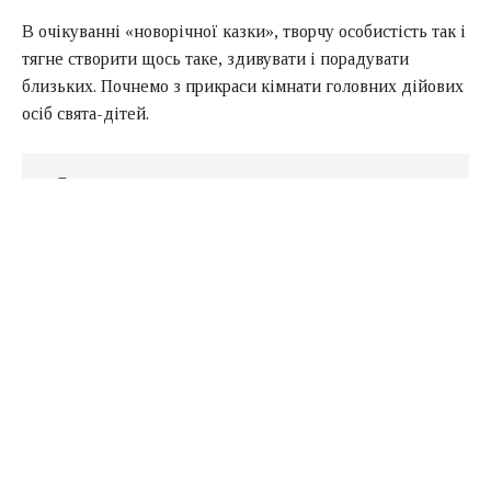
В очікуванні «новорічної казки», творчу особистість так і
тягне створити щось таке, здивувати і порадувати
близьких. Почнемо з прикраси кімнати головних дійових
осіб свята-дітей.
Содержание
Приступаючи до декорування дитячої
Вінтажна ялинка з паперу
» Ширяють » об’ємні сніжинки
Забавні фігурки тварин
Їстівні прикраси
Фігурки мишок з втулки
Казкове місто на вікні
Фантазуємо з предметами інтер’єру