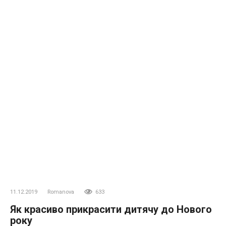
11.12.2019
Romanova
633
Як красиво прикрасити дитячу до Нового
року