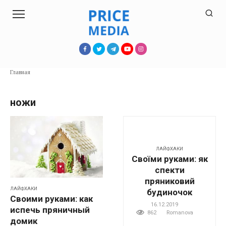
Перейти
к
контенту
Главная
ножи
ЛАЙФХАКИ
Своїми руками: як
спекти
пряниковий
ЛАЙФХАКИ
будиночок
Своими руками: как
16.12.2019
испечь пряничный
862
Romanova
домик