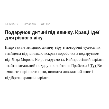
13.12.2019
Romanova
854
Подарунок дитині під ялинку. Кращі ідеї
для різного віку
Ніщо так не зміцнює дитячу віру в новорічні чудеса, як
знайдена під ялинкою яскрава коробочка з подарунком
від Діда Мороза. Не розчаруємо їх. Найпростіший варіант
знайти ідеальний подарунок-зайти на Прайс.юа !
Тут
Ви
зможете порівняти ціни, вивчити докладний опис і
підібрати кращий варіант.
Чого дарувати не можна