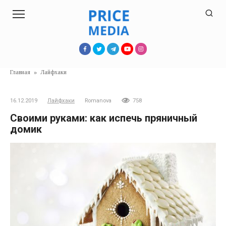
Перейти
к
контенту
Главная
»
Лайфхаки
16.12.2019
Лайфхаки
Romanova
758
Своими руками: как испечь пряничный
домик