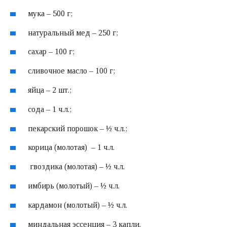
мука – 500 г;
натуральный мед – 250 г;
сахар – 100 г;
сливочное масло – 100 г;
яйца – 2 шт.;
сода – 1 ч.л.;
пекарский порошок – ½ ч.л.;
корица (молотая) – 1 ч.л.
гвоздика (молотая) – ½ ч.л.
имбирь (молотый) – ½ ч.л.
кардамон (молотый) – ½ ч.л.
миндальная эссенция – 3 капли.