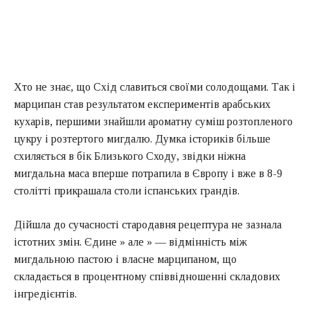
Хто не знає, що Схід славиться своїми солодощами. Так і
марципан став результатом експериментів арабських
кухарів, першими знайшли ароматну суміш розтопленого
цукру і розтертого мигдалю. Думка істориків більше
схиляється в бік Близького Сходу, звідки ніжна
мигдальна маса вперше потрапила в Європу і вже в 8-9
столітті прикрашала столи іспанських грандів.
Дійшла до сучасності стародавня рецептура не зазнала
істотних змін. Єдине » але » — відмінність між
мигдальною пастою і власне марципаном, що
складається в процентному співвідношенні складових
інгредієнтів.