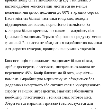
процентному співвідношенню цукру і мигдалю. У
пастоподібної консистенції міститься не менше
половини мигдалю, доходячи до 80% в кращих сортах.
Паста містить більші частинки мигдалю, володіє
підвищеною липкістю, пористістю і ламкістю. За
кольором-більш кремова, за смаком — жирніше, ніж
ідеальний марципан. Термін зберігання продукту-менш
тривалий. Без пасти не обходиться виробництво начинки
для дорогих цукерок, прошарок вишуканих тортиків.
Консистенція справжнього марципану більш ніжна,
дрібнодисперсна, еластична, мигдальна складова не
перевищує 45%. Колір ближче до білого, жирність-
помірна. Виробництво марципану не обходиться без
додавання інвертного або світлих сортів кукурудзяного
сиропу та інших інгредієнтів, здатних забезпечити
необхідну пластичність і тонкий смак готової масі.
Зберігається марципан тривало і застосовується для