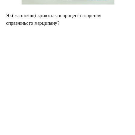
Які ж тонкощі криються в процесі створення
справжнього марципану?