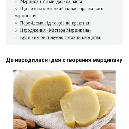
Марципан VS мигдальна паста
Що визначає «тонкий смак» справжнього
марципану
Перейдемо від теорії до практики
Народження «Містера Марципана»
Куди використовуємо готовий марципан
Де народилася ідея створення марципану