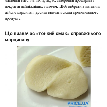
ліплення витончених прикрас, створення прошарків і
покриття найніжніших тістечок. Щоб вибрати в магазині
дійсно марципан, досить вивчити склад пропонованого
продукту.
Що визначає «тонкий смак» справжнього
марципану