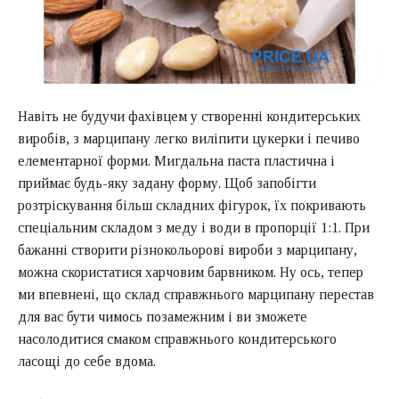
Навіть не будучи фахівцем у створенні кондитерських
виробів, з марципану легко виліпити цукерки і печиво
елементарної форми. Мигдальна паста пластична і
приймає будь-яку задану форму. Щоб запобігти
розтріскування більш складних фігурок, їх покривають
спеціальним складом з меду і води в пропорції 1:1. При
бажанні створити різнокольорові вироби з марципану,
можна скористатися харчовим барвником. Ну ось, тепер
ми впевнені, що склад справжнього марципану перестав
для вас бути чимось позамежним і ви зможете
насолодитися смаком справжнього кондитерського
ласощі до себе вдома.