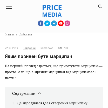
Перейти
к
контенту
Главная
»
Лайфхаки
22.03.2019
Лайфхаки
Romanova
700
Яким повинен бути марципан
На перший погляд здається, що приготувати марципан —
просто. Але що відрізняє марципан від марципанової
пасти?
Содержание
Де народилася ідея створення марципану