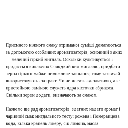
Приємного ніжного смаку отриманої суміші домагаються
за допомогою особливих ароматизаторів, основний з яких
— мелений гіркий мигдаль. Оскільки культивується і
продається виключно Солодкий вид мигдалю, придбати
зерна гіркого майже неможливе завдання, тому зазвичай
використовують екстракт. Чи не досить адекватною, але
пристойною заміною служать ядра кісточки абрикоса.
Скільки зерен додати, визначають за смаком.
Назвемо ще ряд ароматизаторів, здатних надати аромат і
чарівний смак мигдального тесту: рожева і Померанцева
вода, кілька крапель лікеру, сік лимона, масла