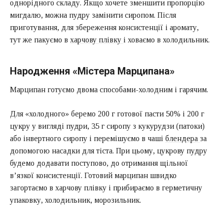
однорідного складу. Якщо хочете зменшити пропорцію
мигдалю, можна пудру замінити сиропом. Після
приготування, для збереження консистенції і аромату,
тут же пакуємо в
харчову плівку
і ховаємо в холодильник.
Народження «Містера Марципана»
Марципан готуємо двома способами-холодним і гарячим.
Для «холодного» беремо 200 г готової пасти 50% і 200 г
цукру у вигляді пудри, 35 г сиропу з кукурудзи (патоки)
або інвертного сиропу і перемішуємо в чаші
блендера
за
допомогою насадки для тіста. При цьому, цукрову пудру
будемо додавати поступово, до отримання щільної
в’язкої консистенції. Готовий марципан швидко
загортаємо в харчову плівку і прибираємо в герметичну
упаковку, холодильник, морозильник.