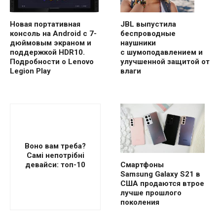
JBL выпустила
Новая портативная
беспроводные
консоль на Android с 7-
наушники
дюймовым экраном и
с шумоподавлением и
поддержкой HDR10.
улучшенной защитой от
Подробности о Lenovo
влаги
Legion Play
Воно вам треба?
Самі непотрібні
девайси: топ-10
Смартфоны
Samsung Galaxy S21 в
США продаются втрое
лучше прошлого
поколения