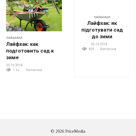
ЛАЙФХАКИ
Лайфхак: як
підготувати сад
до зими
ЛАЙФХАКИ
Лайфхак: как
25.10.2018
829
Romanova
подготовить сад к
зиме
25.10.2018
1.1к.
Romanova
© 2026 PriceMedia