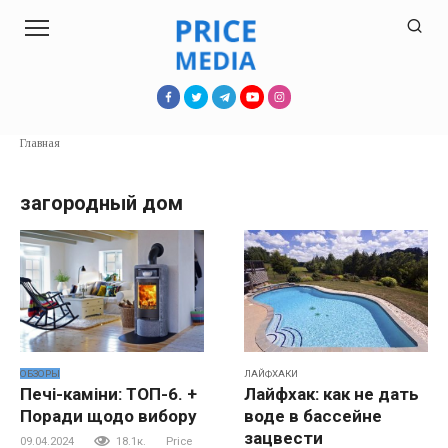
Перейти
к
контенту
Главная
загородный дом
ОБЗОРЫ
ЛАЙФХАКИ
Печі-каміни: ТОП-6. +
Лайфхак: как не дать
Поради щодо вибору
воде в бассейне
зацвести
09.04.2024
18.1к.
Price