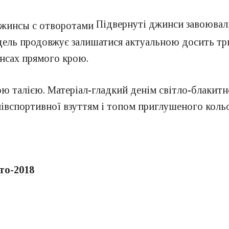
Підвернуті джинси завоювали 
одель продовжує залишатися актуальною досить т
нсах прямого крою.
ою талією. Матеріал-гладкий денім світло-блакитн
півспортивної взуттям і топом приглушеного коль
іто-2018