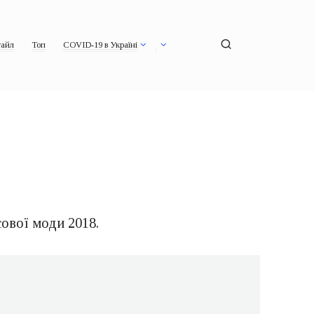
айл
Топ
COVID-19 в Україні
ової моди 2018.