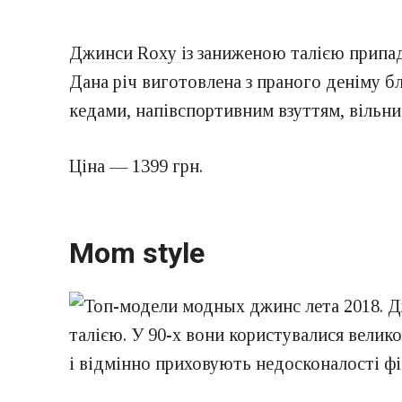
Джинси Roxy
із заниженою талією припа
Дана річ виготовлена з праного деніму б
кедами, напівспортивним взуттям, вільн
Ціна — 1399 грн.
Mom style
талією. У 90-х вони користувалися вели
і відмінно приховують недосконалості фі