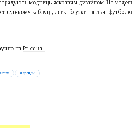
порадують модниць яскравим дизайном. Це модель
середньому каблуці, легкі блузки і вільні футболк
зручно на
Price.ua .
roxy
тренды