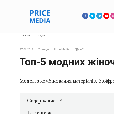
Перейти
к
контенту
Главная
»
Тренды
27.06.2018
Тренды
Price Media
661
Топ-5 модних жіноч
Моделі з комбінованих матеріалів, бойфр
Содержание
Вишивка