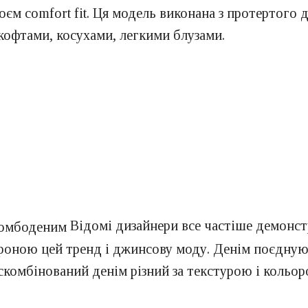
оєм comfort fit. Ця модель виконана з протертого
кофтами, косухами, легкими блузами.
Відомі дизайнери все частіше демонстр
ороною цей тренд і джинсову моду. Денім поєдную
скомбінований денім різний за текстурою і кольор