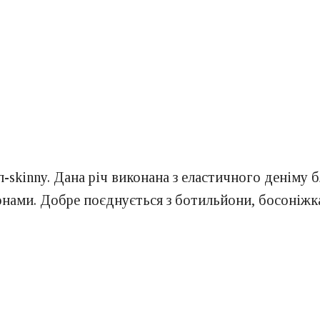
п-skinny. Дана річ виконана з еластичного деніму 
нами. Добре поєднується з ботильйони, босоніжка