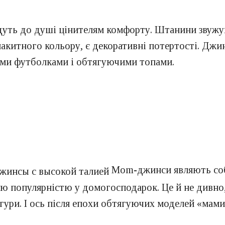
дуть до душі цінителям комфорту. Штанини звужую
лакитного кольору, є декоративні потертості. Джи
ими футболками і обтягуючими топами.
Mom-джинси являють соб
кою популярністю у домогосподарок. Це й не дивно
гури. І ось після епохи обтягуючих моделей «мам