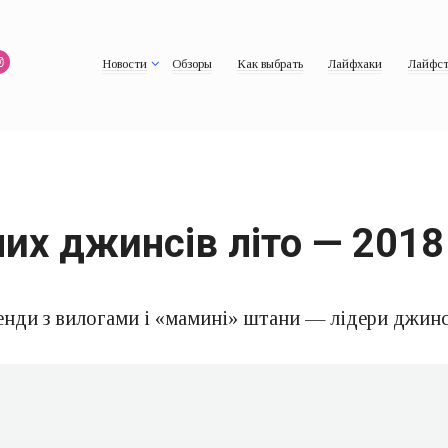
Новости
Обзоры
Как выбрать
Лайфхаки
Лайфст
их джинсів літо — 2018
енди з вилогами і «мамині» штани — лідери джинс