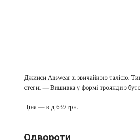
Джинси Answear
зі звичайною талією. Ти
стегні — Вишивка у формі троянди з буто
Ціна — від 639 грн.
Одвороти