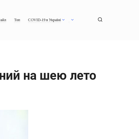
айл
Топ
COVID-19 в Україні
ний на шею лето