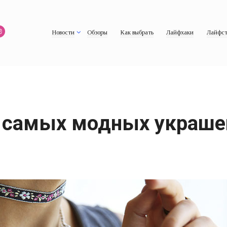
Новости
Обзоры
Как выбрать
Лайфхаки
Лайфст
5 самых модных украше