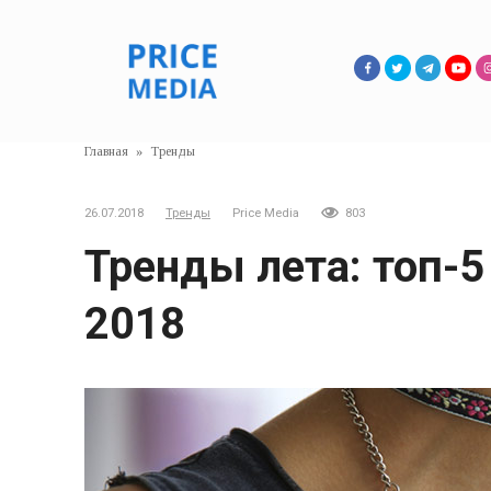
Перейти
к
контенту
Главная
»
Тренды
26.07.2018
Тренды
Price Media
803
Тренды лета: топ-
2018