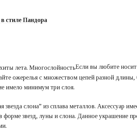
 в стиле Пандора
Если вы любите носит
айте ожерелья с множеством цепей разной длины,
е имело минимум три слоя.
везда слона” из сплава металлов. Аксессуар име
в форме звезд, луны и слона. Данное украшение п
ми.