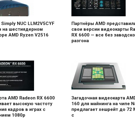
 Simply NUC LLM2V5CYF
Партнёры AMD представил
н на шестиядерном
свои версии видеокарты R
оре AMD Ryzen V2516
RX 6600 — все без заводско
разгона
рта AMD Radeon RX 6600
Загадочная видеокарта AM
ивает высокую частоту
160 для майнинга на чипе Na
ия кадров в играх с
предлагает хешрейт до 72 
нием 1080p
с