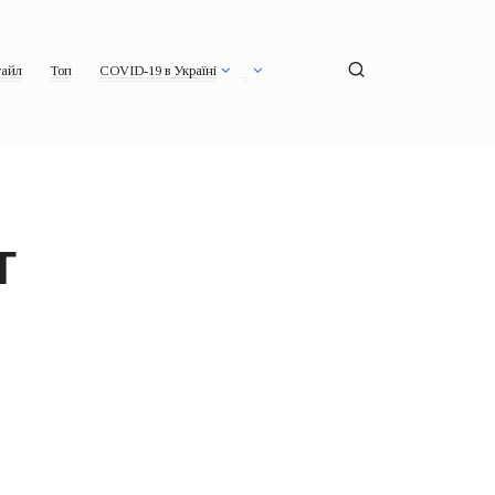
айл
Топ
COVID-19 в Україні
T