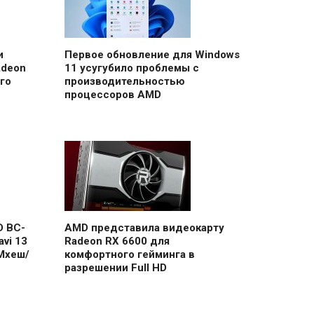
и
Первое обновление для Windows
adeon
11 усугубило проблемы с
го
производительностью
процессоров AMD
D BC-
AMD представила видеокарту
vi 13
Radeon RX 6600 для
Мхеш/
комфортного гейминга в
разрешении Full HD