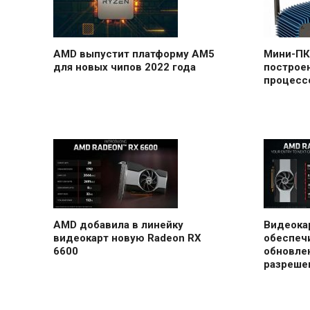
AMD выпустит платформу AM5
Мини-ПК
для новых чипов 2022 года
построе
процесс
AMD добавила в линейку
Видеока
видеокарт новую Radeon RX
обеспеч
6600
обновлен
разреше