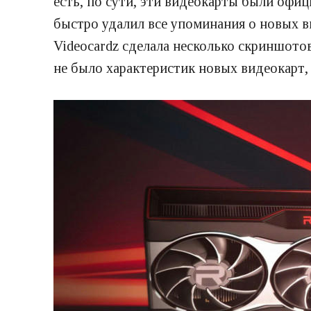
есть, по сути, эти видеокарты были офи
быстро удалил все упоминания о новых в
Videocardz сделала несколько скриншото
не было характеристик новых видеокарт,