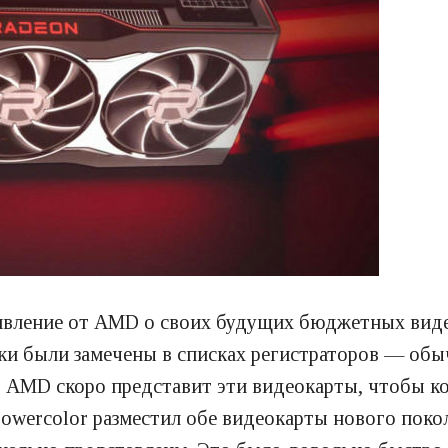
вление от AMD о своих будущих бюджетных видео
инки были замечены в списках регистраторов — об
то AMD скоро представит эти видеокарты, чтобы к
Powercolor разместил обе видеокарты нового поко