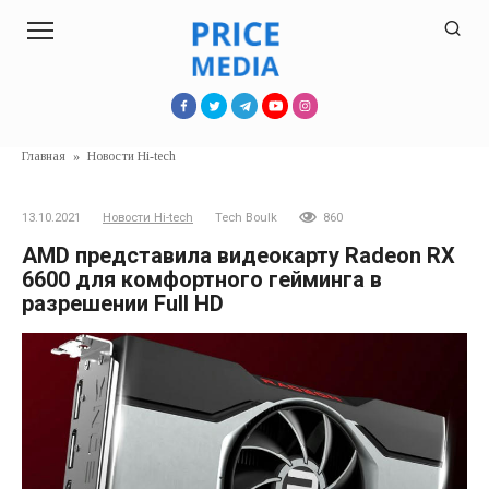
Перейти
к
контенту
Главная
»
Новости Hi-tech
13.10.2021
Новости Hi-tech
Tech Boulk
860
AMD представила видеокарту Radeon RX
6600 для комфортного гейминга в
разрешении Full HD