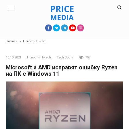
Перейти
к
контенту
Главная
»
Новости Hi-tech
13.10.2021
Новости Hi-tech
Tech Boulk
797
Microsoft и AMD исправят ошибку Ryzen
на ПК с Windows 11