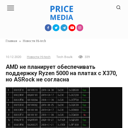
Перейти
к
контенту
Главная
»
Новости Hi-tech
10.12.2020
Новости Hi-tech
Tech Boulk
339
AMD не планирует обеспечивать
поддержку Ryzen 5000 на платах с X370,
но ASRock не согласна