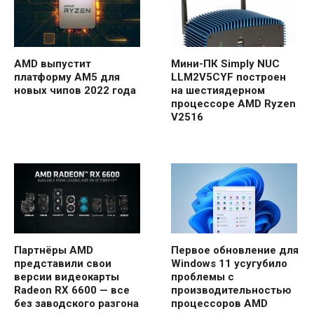
AMD выпустит
Мини-ПК Simply NUC
платформу AM5 для
LLM2V5CYF построен
новых чипов 2022 года
на шестиядерном
процессоре AMD Ryzen
V2516
Партнёры AMD
Первое обновление для
представили свои
Windows 11 усугубило
версии видеокарты
проблемы с
Radeon RX 6600 — все
производительностью
без заводского разгона
процессоров AMD