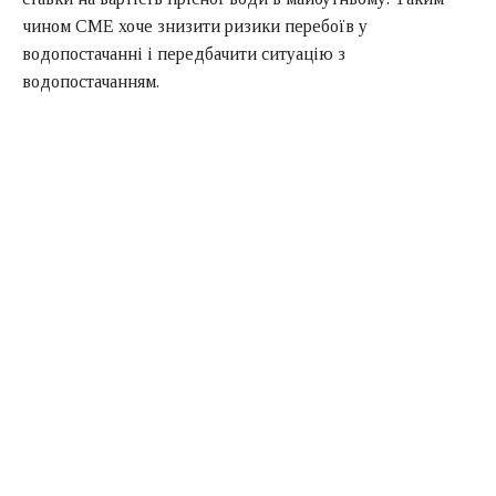
чином CME хоче знизити ризики перебоїв у
водопостачанні і передбачити ситуацію з
водопостачанням.