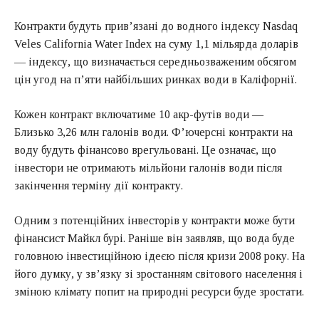
Контракти будуть прив’язані до водного індексу Nasdaq
Veles California Water Index на суму 1,1 мільярда доларів
— індексу, що визначається середньозваженим обсягом
цін угод на п’яти найбільших ринках води в Каліфорнії.
Кожен контракт включатиме 10 акр-футів води —
Близько 3,26 млн галонів води. Ф’ючерсні контракти на
воду будуть фінансово врегульовані. Це означає, що
інвестори не отримають мільйони галонів води після
закінчення терміну дії контракту.
Одним з потенційних інвесторів у контракти може бути
фінансист Майкл бурі. Раніше він заявляв, що вода буде
головною інвестиційною ідеєю після кризи 2008 року. На
його думку, у зв’язку зі зростанням світового населення і
зміною клімату попит на природні ресурси буде зростати.