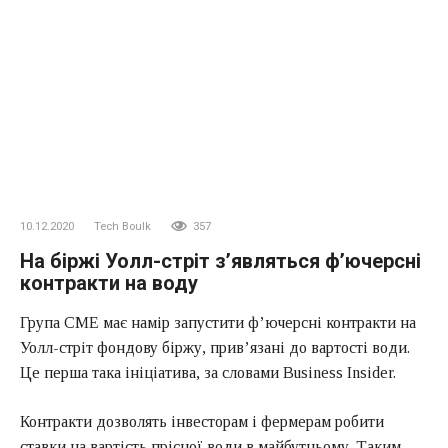
10.12.2020
Tech Boulk
357
На біржі Уолл-стріт з’являться ф’ючерсні
контракти на воду
Група CME має намір запустити ф’ючерсні контракти на
Уолл-стріт фондову біржу, прив’язані до вартості води.
Це перша така ініціатива, за словами Business Insider.
Контракти дозволять інвесторам і фермерам робити
ставки на вартість прісної води в майбутньому. Таким