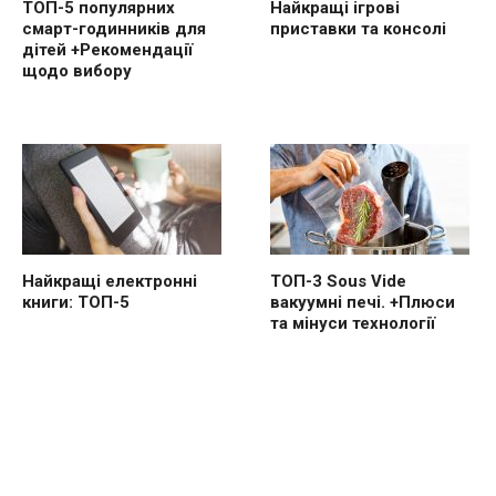
ТОП-5 популярних
Найкращі ігрові
смарт-годинників для
приставки та консолі
дітей +Рекомендації
щодо вибору
Найкращі електронні
ТОП-3 Sous Vide
книги: ТОП-5
вакуумні печі. +Плюси
та мінуси технології