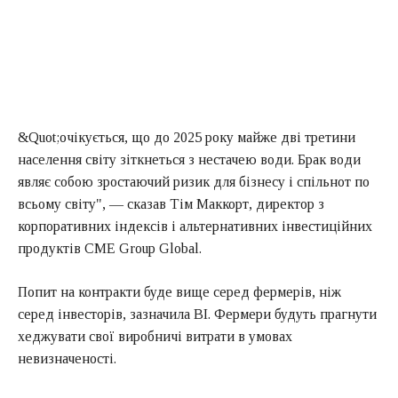
&Quot;очікується, що до 2025 року майже дві третини
населення світу зіткнеться з нестачею води. Брак води
являє собою зростаючий ризик для бізнесу і спільнот по
всьому світу", — сказав Тім Маккорт, директор з
корпоративних індексів і альтернативних інвестиційних
продуктів CME Group Global.
Попит на контракти буде вище серед фермерів, ніж
серед інвесторів, зазначила BI. Фермери будуть прагнути
хеджувати свої виробничі витрати в умовах
невизначеності.