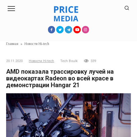
Перейти
к
контенту
Главная
»
Новости Hi-tech
20.11.2020
Новости Hi-tech
Tech Boulk
339
AMD показала трассировку лучей на
видеокартах Radeon во всей красе в
демонстрации Hangar 21