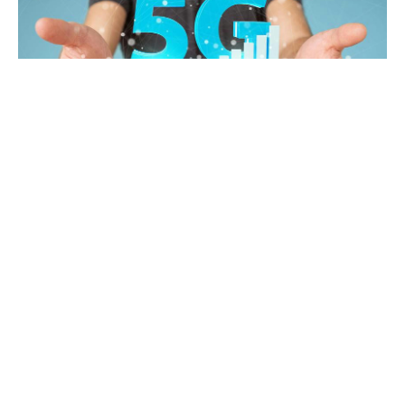
Минулого місяця Швеція заборонила національним
операторам зв’язку використовувати обладнання Huawei і
ZTE для мереж 5G. Це рішення прокоментував Борье
Екхольм, генеральний директор шведської компанії
Ericsson.