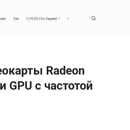
айл
Топ
COVID-19 в Україні
еокарты Radeon
и GPU с частотой