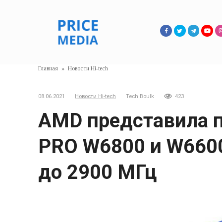
Перейти
к
контенту
Главная
»
Новости Hi-tech
08.06.2021
Новости Hi-tech
Tech Boulk
423
AMD представила 
PRO W6800 и W6600
до 2900 МГц