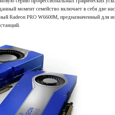
новую серию профессиональных графических уск
данный момент семейство включает в себя две на
ый Radeon PRO W6600M, предназначенный для исп
станций.