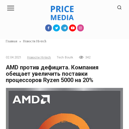
Перейти
к
контенту
Главная
»
Новости Hi-tech
02.04.2021
Новости Hi-tech
Tech Boulk
342
AMD против дефицита. Компания
обещает увеличить поставки
процессоров Ryzen 5000 на 20%