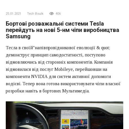
25.01.2021
Tech Boulk
406
Бортові розважальні системи Tesla
перейдуть на нові 5-нм чіпи виробництва
Samsung
Тесла в своїй"напівпровідникової еволюції & quot;
демонструє принцип самодостатності, поступово
відмовляючись від сторонніх компонентів. Компанія
відмовилася від послуг Mobileye, перейшовши на
компоненти NVIDIA для систем активної допомоги
водієві. Тепер вона готова використовувати чіпи власної
розробки навіть в бортових Мультимедіа.