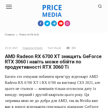
Перейти
к
контенту
Главная
»
Новости Hi-tech
25.01.2021
Новости Hi-tech
Tech Boulk
385
AMD Radeon RX 6700 XT знищить GeForce
RTX 3060 і навіть може обійти по
продуктивності RTX 3060 Ti
Багато хто очікував побачити прем’єру відеокарт AMD
Radeon RX 6700 XT і RX 6700 на виставці CES 2021, але
цього не сталося — компанія тільки оголосила дату їх
виходу: перший і другий квартали цього року. Ця
затримка явно не до добра для AMD, так як Nvidia вже
має в дорозі відеокарти середнього діапазону GeForce