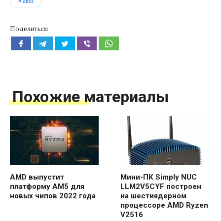
amd
Поделиться:
Похожие материалы
AMD выпустит
Мини-ПК Simply NUC
платформу AM5 для
LLM2V5CYF построен
новых чипов 2022 года
на шестиядерном
процессоре AMD Ryzen
V2516