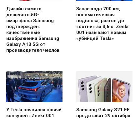
Дизайн самого
Запас хода 700 км,
дешёвого 5G-
пневматическая
смартфона Samsung
подвеска, разгон до
подтверждён:
«сотни» за 3,6 с. Zeekr
качественные
001 называют новым
изображения Samsung
«убийцей Tesla»
Galaxy A13 5G от
производителя чехлов
У Tesla появился новый
Samsung Galaxy S21 FE
конкурент Zeekr 001
представят 29 октября