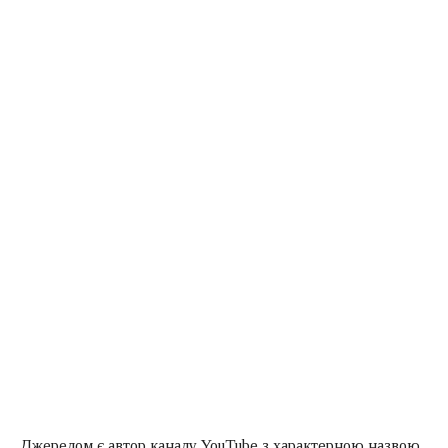
Джерелом є автор каналу YouTube з характерною назвою