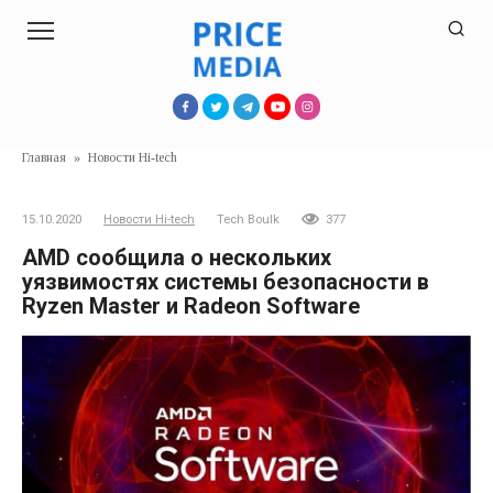
Перейти
к
контенту
Главная
»
Новости Hi-tech
15.10.2020
Новости Hi-tech
Tech Boulk
377
AMD сообщила о нескольких
уязвимостях системы безопасности в
Ryzen Master и Radeon Software