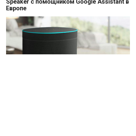
Speaker с помощником Google Assistant в
Европе
Китайская компания Xiaomi, по данным ресурса
WinFuture, в скором времени выведет на европейский
рынок "умного" спикера Mi Smart Speaker, дебют