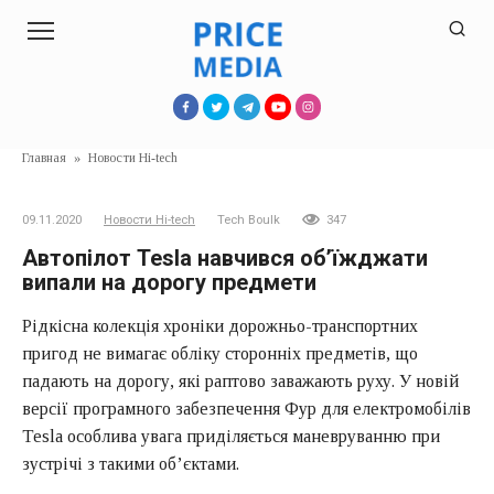
Перейти
к
контенту
Главная
»
Новости Hi-tech
09.11.2020
Новости Hi-tech
Tech Boulk
347
Автопілот Tesla навчився об’їжджати
випали на дорогу предмети
Рідкісна колекція хроніки дорожньо-транспортних
пригод не вимагає обліку сторонніх предметів, що
падають на дорогу, які раптово заважають руху. У новій
версії програмного забезпечення Фур для електромобілів
Tesla особлива увага приділяється маневруванню при
зустрічі з такими об’єктами.