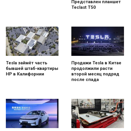
Представлен планшет
Teclast T50
Tesla займёт часть
Продажи Tesla в Китае
бывшей штаб-квартиры
продолжили расти
HP в Калифорнии
второй месяц подряд
после спада