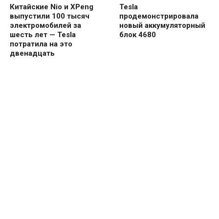
Китайские Nio и XPeng
Tesla
выпустили 100 тысяч
продемонстрировала
электромобилей за
новый аккумуляторный
шесть лет — Tesla
блок 4680
потратила на это
двенадцать