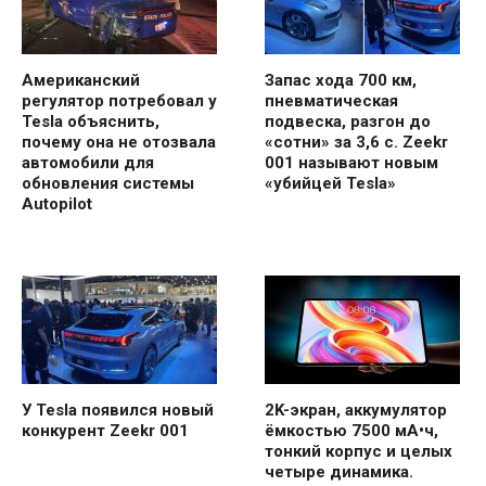
Американский
Запас хода 700 км,
регулятор потребовал у
пневматическая
Tesla объяснить,
подвеска, разгон до
почему она не отозвала
«сотни» за 3,6 с. Zeekr
автомобили для
001 называют новым
обновления системы
«убийцей Tesla»
Autopilot
У Tesla появился новый
2K-экран, аккумулятор
конкурент Zeekr 001
ёмкостью 7500 мА•ч,
тонкий корпус и целых
четыре динамика.