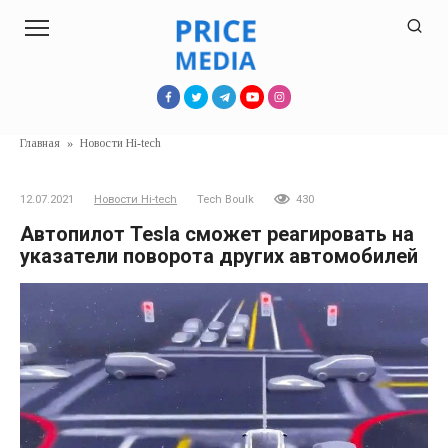
Перейти
к
контенту
Главная
»
Новости Hi-tech
12.07.2021
Новости Hi-tech
Tech Boulk
430
Автопилот Tesla сможет реагировать на
указатели поворота других автомобилей