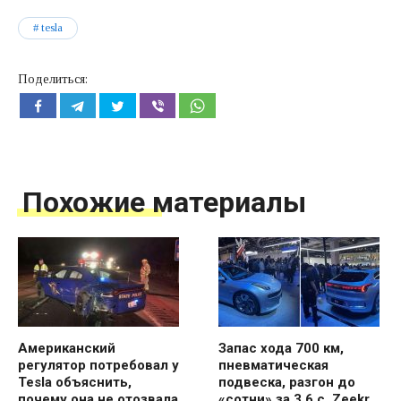
tesla
Поделиться:
Похожие материалы
Американский
Запас хода 700 км,
регулятор потребовал у
пневматическая
Tesla объяснить,
подвеска, разгон до
почему она не отозвала
«сотни» за 3,6 с. Zeekr