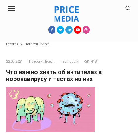
Перейти
к
контенту
Главная
»
Новости Hi-tech
22.07.2021
Новости Hi-tech
Tech Boulk
418
Что важно знать об антителах к
коронавирусу и тестах на них