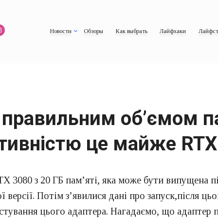
Новости
Обзоры
Как выбрать
Лайфхаки
Лайфст
 правильним об’ємом па
ктивністю це майже RTX
X 3080 з 20 ГБ пам’яті, яка може бути випущена п
 версії. Потім з’явилися дані про запуск,після ць
естування цього адаптера. Нагадаємо, що адаптер п