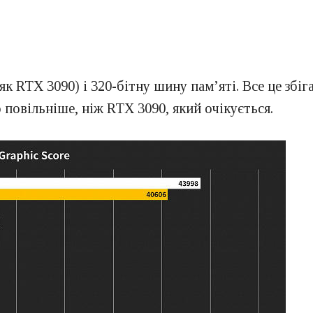
к RTX 3090) і 320-бітну шину пам’яті. Все це збіг
 повільніше, ніж RTX 3090, який очікується.