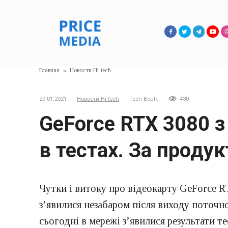
Перейти
к
контенту
Главная
»
Новости Hi-tech
29.01.2021
Новости Hi-tech
Tech Boulk
430
GeForce RTX 3080 з
в тестах. За проду
Чутки і витоку про відеокарту GeForce RT
з’явилися незабаром після виходу поточної
сьогодні в мережі з’явилися результати т