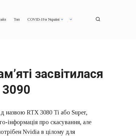
айл
Топ
COVID-19 в Україні
м’яті засвітилася
 3090
ід назвою RTX 3080 Ti або Super,
ого-інформація про скасування, але
отрібен Nvidia в цілому для