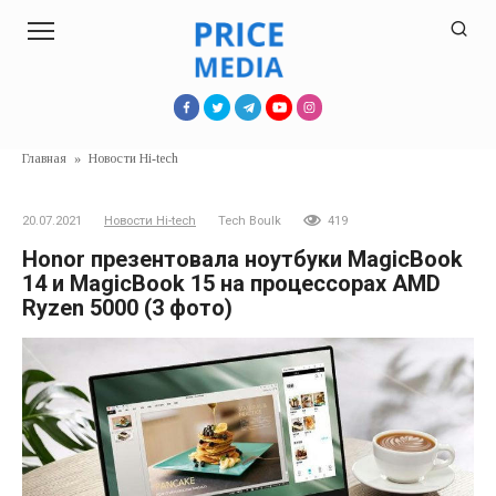
Перейти
к
контенту
Главная
»
Новости Hi-tech
20.07.2021
Новости Hi-tech
Tech Boulk
419
Honor презентовала ноутбуки MagicBook
14 и MagicBook 15 на процессорах AMD
Ryzen 5000 (3 фото)