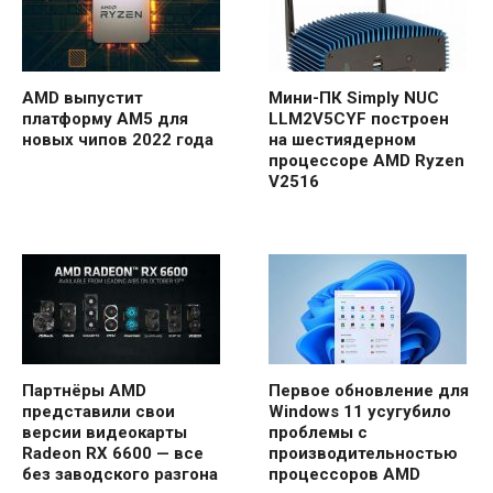
AMD выпустит
Мини-ПК Simply NUC
платформу AM5 для
LLM2V5CYF построен
новых чипов 2022 года
на шестиядерном
процессоре AMD Ryzen
V2516
Партнёры AMD
Первое обновление для
представили свои
Windows 11 усугубило
версии видеокарты
проблемы с
Radeon RX 6600 — все
производительностью
без заводского разгона
процессоров AMD