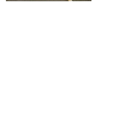
Перестаньте беспокоиться об общественных ожиданиях и
начните жить.