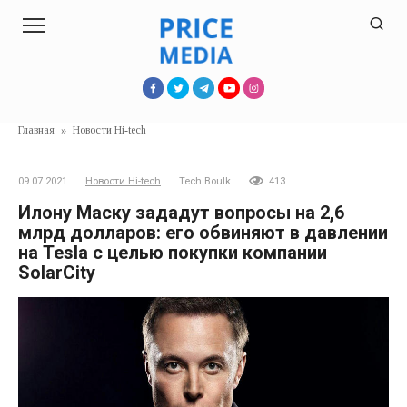
Перейти
к
контенту
Главная
»
Новости Hi-tech
09.07.2021
Новости Hi-tech
Tech Boulk
413
Илону Маску зададут вопросы на 2,6
млрд долларов: его обвиняют в давлении
на Tesla с целью покупки компании
SolarCity