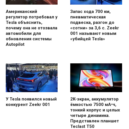
Американский
Запас хода 700 км,
регулятор потребовал у
пневматическая
Tesla объяснить,
подвеска, разгон до
почему она не отозвала
«сотни» за 3,6 с. Zeekr
автомобили для
001 называют новым
обновления системы
«убийцей Tesla»
Autopilot
У Tesla появился новый
2K-экран, аккумулятор
конкурент Zeekr 001
ёмкостью 7500 мА•ч,
тонкий корпус и целых
четыре динамика.
Представлен планшет
Teclast T50