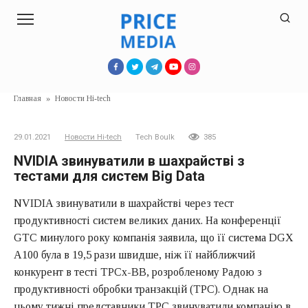
Перейти
к
контенту
Главная
»
Новости Hi-tech
29.01.2021
Новости Hi-tech
Tech Boulk
385
NVIDIA звинуватили в шахрайстві з
тестами для систем Big Data
NVIDIA звинуватили в шахрайстві через тест
продуктивності систем великих даних. На конференції
GTC минулого року компанія заявила, що її система DGX
A100 була в 19,5 рази швидше, ніж її найближчий
конкурент в тесті TPCx-BB, розробленому Радою з
продуктивності обробки транзакцій (TPC). Однак на
цьому тижні представники TPC звинуватили компанію в