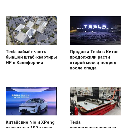
Tesla займёт часть
Продажи Tesla в Китае
бывшей штаб-квартиры
продолжили расти
HP в Калифорнии
второй месяц подряд
после спада
Китайские Nio и XPeng
Tesla
выпустили 100 тысяч
продемонстрировала