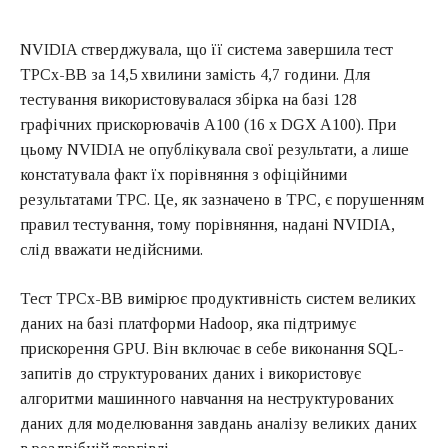
NVIDIA стверджувала, що її система завершила тест
TPCx-BB за 14,5 хвилини замість 4,7 години. Для
тестування використовувалася збірка на базі 128
графічних прискорювачів A100 (16 x DGX A100). При
цьому NVIDIA не опублікувала свої результати, а лише
констатувала факт їх порівняння з офіційними
результатами TPC. Це, як зазначено в TPC, є порушенням
правил тестування, тому порівняння, надані NVIDIA,
слід вважати недійсними.
Тест TPCx-BB вимірює продуктивність систем великих
даних на базі платформи Hadoop, яка підтримує
прискорення GPU. Він включає в себе виконання SQL-
запитів до структурованих даних і використовує
алгоритми машинного навчання на неструктурованих
даних для моделювання завдань аналізу великих даних