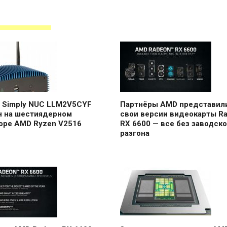
 Simply NUC LLM2V5CYF
Партнёры AMD представил
н на шестиядерном
свои версии видеокарты R
оре AMD Ryzen V2516
RX 6600 — все без заводско
разгона