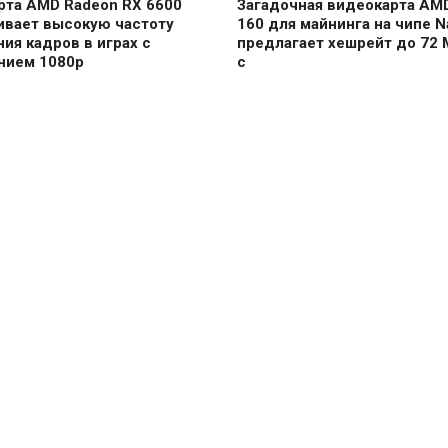
рта AMD Radeon RX 6600
Загадочная видеокарта AM
ивает высокую частоту
160 для майнинга на чипе Na
ия кадров в играх с
предлагает хешрейт до 72 
нием 1080p
с