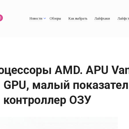
Новости
Обзоры
Как выбрать
Лайфхаки
Лайфст
оцессоры AMD. APU Van
 GPU, малый показател
 контроллер ОЗУ