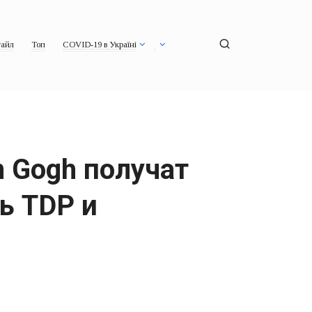
айл
Топ
COVID-19 в Україні
 Gogh получат
ь TDP и