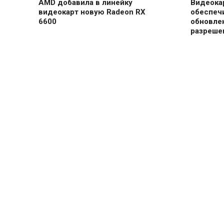
AMD добавила в линейку
Видеока
видеокарт новую Radeon RX
обеспеч
6600
обновлен
разреше