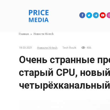
Перейти
к
контенту
Главная
»
Новости Hi-tech
18.03.2021
Новости Hi-tech
Tech Boulk
406
Очень странные пр
старый CPU, новый
четырёхканальный