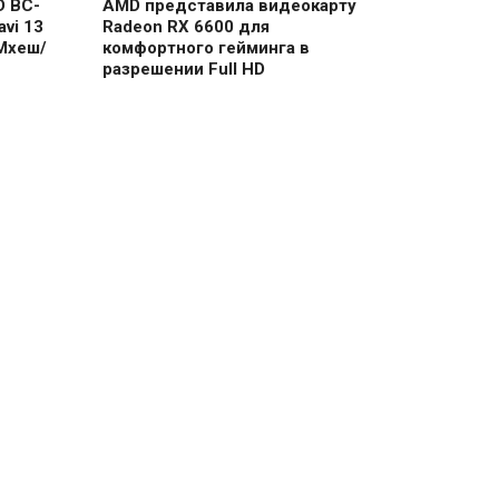
D BC-
AMD представила видеокарту
vi 13
Radeon RX 6600 для
Мхеш/
комфортного гейминга в
разрешении Full HD