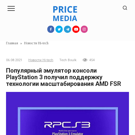
Перейти
к
контенту
Главная
»
Новости Hi-tech
06.08.2021
Новости Hi-tech
Tech Boulk
454
Популярный эмулятор консоли
PlayStation 3 получил поддержку
технологии масштабирования AMD FSR