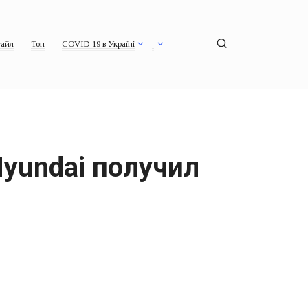
айл
Топ
COVID-19 в Україні
yundai получил