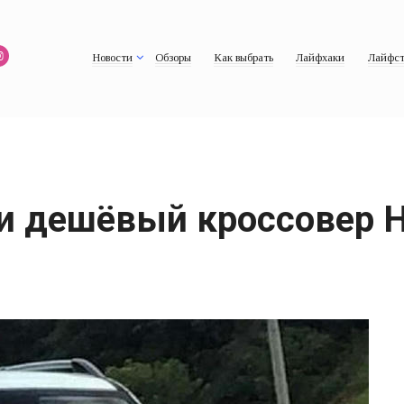
Новости
Обзоры
Как выбрать
Лайфхаки
Лайфст
 дешёвый кроссовер H