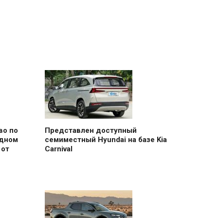
во по
Представлен доступный
одном
семиместный Hyundai на базе Kia
 от
Carnival