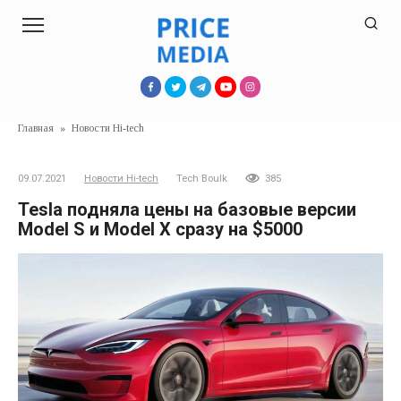
Перейти
к
контенту
Главная
»
Новости Hi-tech
09.07.2021
Новости Hi-tech
Tech Boulk
385
Tesla подняла цены на базовые версии
Model S и Model X сразу на $5000