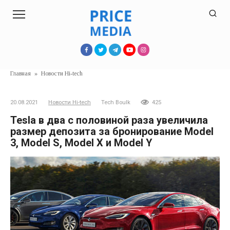
Перейти
к
контенту
Главная
»
Новости Hi-tech
20.08.2021
Новости Hi-tech
Tech Boulk
425
Tesla в два с половиной раза увеличила
размер депозита за бронирование Model
3, Model S, Model X и Model Y