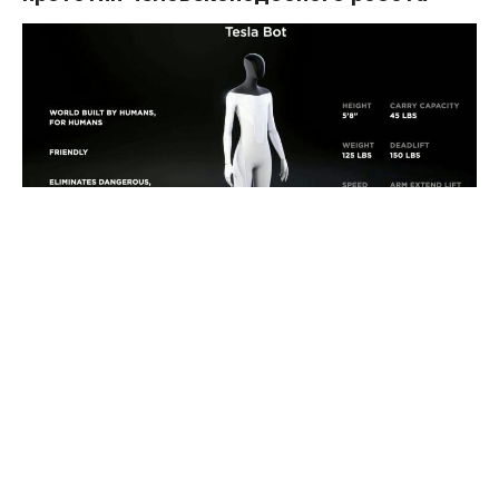
Мероприятие Tesla AI Day было посвящено обсуждению
прогресса в области систем искусственного интеллекта,
но в качестве "вишенки на торте" стал предварительный
анонс человекоподобного робота Tesla Bot, прототип
которого компания обещает продемонстрировать в
следующем году. По словам Илона Маска, такие роботы