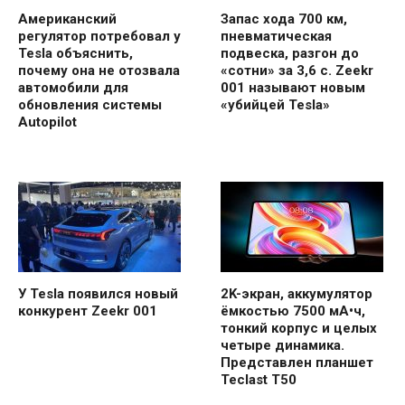
Американский
Запас хода 700 км,
регулятор потребовал у
пневматическая
Tesla объяснить,
подвеска, разгон до
почему она не отозвала
«сотни» за 3,6 с. Zeekr
автомобили для
001 называют новым
обновления системы
«убийцей Tesla»
Autopilot
У Tesla появился новый
2K-экран, аккумулятор
конкурент Zeekr 001
ёмкостью 7500 мА•ч,
тонкий корпус и целых
четыре динамика.
Представлен планшет
Teclast T50