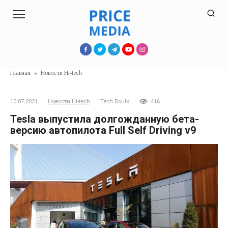
Перейти
к
контенту
Главная
»
Новости Hi-tech
10.07.2021
Новости Hi-tech
Tech Boulk
416
Tesla выпустила долгожданную бета-
версию автопилота Full Self Driving v9