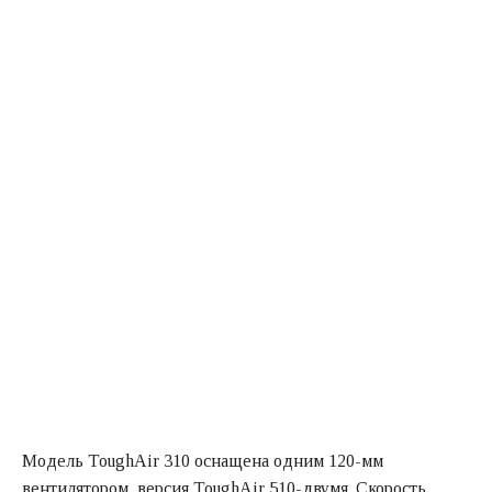
Модель ToughAir 310 оснащена одним 120-мм
вентилятором, версия ToughAir 510-двумя. Скорость