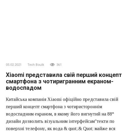
05.02.2021
Tech Boulk
361
Xiaomi представила свій перший концепт
смартфона з чотиригранним екраном-
водоспадом
Китайська компанія Xiaomi офіційно представила свій
перший концепт смартфона з чотиристороннім
водоспадним екраном, в якому його вигнутий на 88°
дизайн дозволить візуальним інтерфейсам"текти по
поверхні телефону, як вода & quot;.& Quot; майже вся