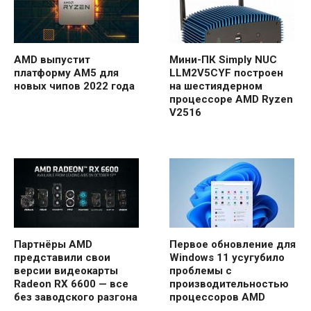
AMD выпустит
Мини-ПК Simply NUC
платформу AM5 для
LLM2V5CYF построен
новых чипов 2022 года
на шестиядерном
процессоре AMD Ryzen
V2516
Партнёры AMD
Первое обновление для
представили свои
Windows 11 усугубило
версии видеокарты
проблемы с
Radeon RX 6600 — все
производительностью
без заводского разгона
процессоров AMD