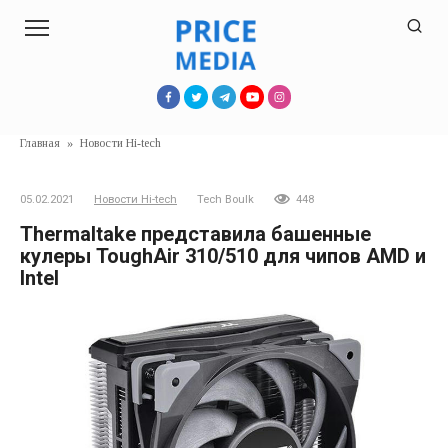
Перейти
к
контенту
Главная
»
Новости Hi-tech
05.02.2021
Новости Hi-tech
Tech Boulk
448
Thermaltake представила башенные
кулеры ToughAir 310/510 для чипов AMD и
Intel