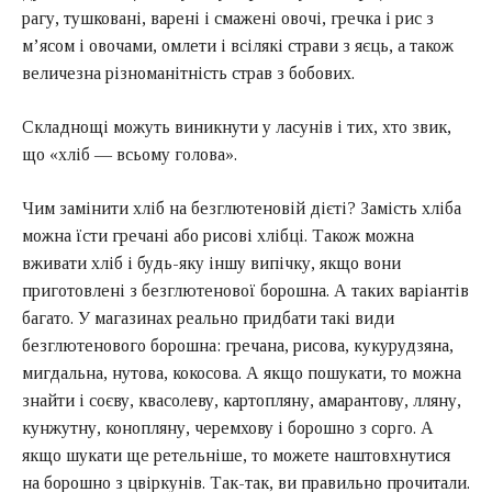
рагу, тушковані, варені і смажені овочі, гречка і рис з
м’ясом і овочами, омлети і всілякі страви з яєць, а також
величезна різноманітність страв з бобових.
Складнощі можуть виникнути у ласунів і тих, хто звик,
що «хліб — всьому голова».
Чим замінити хліб на безглютеновій дієті? Замість хліба
можна їсти гречані або рисові хлібці. Також можна
вживати хліб і будь-яку іншу випічку, якщо вони
приготовлені з безглютенової борошна. А таких варіантів
багато. У магазинах реально придбати такі види
безглютенового борошна: гречана, рисова, кукурудзяна,
мигдальна, нутова, кокосова. А якщо пошукати, то можна
знайти і соєву, квасолеву, картопляну, амарантову, лляну,
кунжутну, конопляну, черемхову і борошно з сорго. А
якщо шукати ще ретельніше, то можете наштовхнутися
на борошно з цвіркунів. Так-так, ви правильно прочитали.