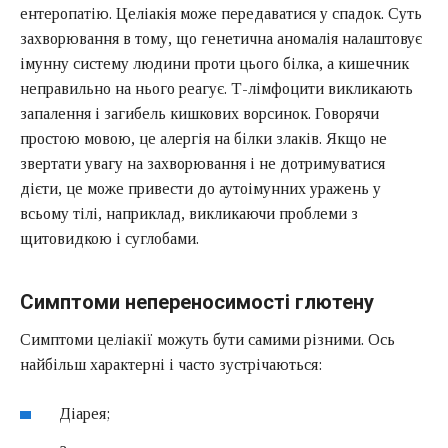
ентеропатію. Целіакія може передаватися у спадок. Суть
захворювання в тому, що генетична аномалія налаштовує
імунну систему людини проти цього білка, а кишечник
неправильно на нього реагує. Т-лімфоцити викликають
запалення і загибель кишкових ворсинок. Говорячи
простою мовою, це алергія на білки злаків. Якщо не
звертати увагу на захворювання і не дотримуватися
дієти, це може привести до аутоімунних уражень у
всьому тілі, наприклад, викликаючи проблеми з
щитовидкою і суглобами.
Симптоми непереносимості глютену
Симптоми целіакії можуть бути самими різними. Ось
найбільш характерні і часто зустрічаються:
Діарея;