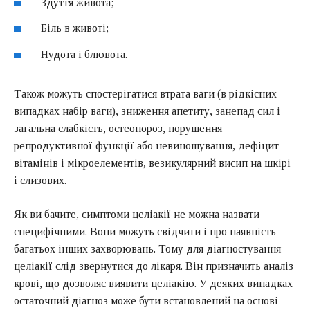
Здуття живота;
Біль в животі;
Нудота і блювота.
Також можуть спостерігатися втрата ваги (в рідкісних
випадках набір ваги), зниження апетиту, занепад сил і
загальна слабкість, остеопороз, порушення
репродуктивної функції або невиношування, дефіцит
вітамінів і мікроелементів, везикулярний висип на шкірі
і слизових.
Як ви бачите, симптоми целіакії не можна назвати
специфічними. Вони можуть свідчити і про наявність
багатьох інших захворювань. Тому для діагностування
целіакії слід звернутися до лікаря. Він призначить аналіз
крові, що дозволяє виявити целіакію. У деяких випадках
остаточний діагноз може бути встановлений на основі