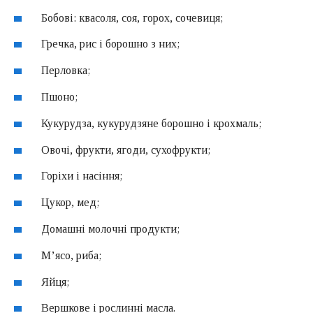
Бобові: квасоля, соя, горох, сочевиця;
Гречка, рис і борошно з них;
Перловка;
Пшоно;
Кукурудза, кукурудзяне борошно і крохмаль;
Овочі, фрукти, ягоди, сухофрукти;
Горіхи і насіння;
Цукор, мед;
Домашні молочні продукти;
М’ясо, риба;
Яйця;
Вершкове і рослинні масла.