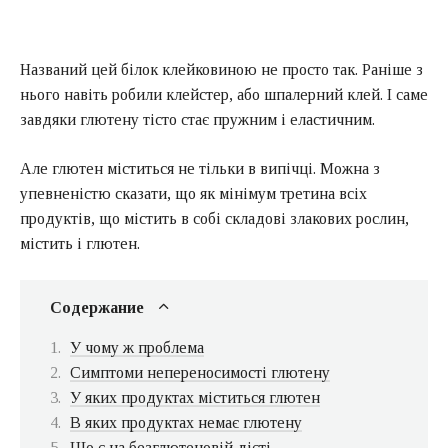
Названий цей білок клейковиною не просто так. Раніше з
нього навіть робили клейстер, або шпалерний клей. І саме
завдяки глютену тісто стає пружним і еластичним.
Але глютен міститься не тільки в випічці. Можна з
упевненістю сказати, що як мінімум третина всіх
продуктів, що містить в собі складові злакових рослин,
містить і глютен.
Содержание
У чому ж проблема
Симптоми непереносимості глютену
У яких продуктах міститься глютен
В яких продуктах немає глютену
Що є на безглютеновій дієті