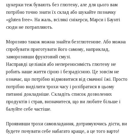
цукерки теж бувають без глютену, але для цього вам
потрібно точно знати їх склад або шукайте позначку
«gluten free». На жаль, всілякі снікерси, Марси і Баунті
сюди не потрапляють.
Морозиво також можна знайти безглютенове. Або можна
спробувати приготувати його самому, наприклад,
заморозивши фруктовий смузі.
Насправді целіакія або непереносимість глютену не
робить наше життя сірою і безрадісною. Це зовсім не
означає, що потрібно відмовитися від смачної їжі. Просто
потрібно виділити трохи часу і розібратися в цьому
питанні докладніше. Складіть список дозволених
продуктів і страв, визначитеся, що ви любите більше і
балуйте себе частіше.
Проявивши трохи самовладання, дотримуючись дієти, ви
будете почувати себе набагато краще, а це того варто!