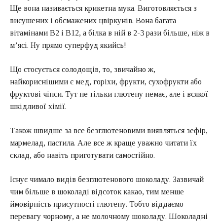
Ще вона називається крикетна мука. Виготовляється з
висушених і обсмажених цвіркунів. Вона багата
вітамінами В2 і В12, а білка в ній в 2-3 рази більше, ніж в
м’ясі. Ну прямо суперфуд якийсь!
Що стосується солодощів, то, звичайно ж,
найкориснішими є мед, горіхи, фрукти, сухофрукти або
фруктові чіпси. Тут не тільки глютену немає, але і всякої
шкідливої хімії.
Також швидше за все безглютеновими виявляться зефір,
мармелад, пастила. Але все ж краще уважно читати їх
склад, або навіть приготувати самостійно.
Існує чимало видів безглютенового шоколаду. Зазвичай
чим більше в шоколаді відсоток какао, тим менше
ймовірність присутності глютену. Тобто віддаємо
перевагу чорному, а не молочному шоколаду. Шоколадні