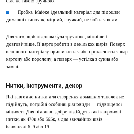
стає не такою зручною.
Пробка. Майже ідеальний матеріал для підошви
домашніх тапочок, міцний, гнучкий, не боїться води.
Для того, щоб підошва була зручніше, міцніше і
довговічніше, її варто робити з декількох шарів. Поверх
основного матеріалу пришивається або приклеюється шар
картону або поролону, а поверх — устілка з сукна або
замші.
Нитки, інструменти, декор
Які завгодно нитки для створення домашніх тапочок не
підійдуть, потрібні особливі різновиди — підвищеної
міцності. Для підошви добре підійдуть такі капронові
нитки, як 470к або 565к, а для звичайних швів —
бавовняні 6, 9 або 19.