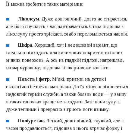
Її можна зробити з таких матеріалів:
Лінолеум.
Дуже довговічний, довго не стирається,
але його гнучкість з часом втрачається. Стара підошва з
лінолеуму просто тріскається або переломлюється навпіл.
Шкіра.
Хороший, хоч і недешевий варіант, що
ідеально підходить для килимових покриттів та інших
м’яких поверхонь. А ось на гладкій підлозі, наприклад,
на мармуровому, підошва зі шкіри може ковзати.
Повсть і фетр.
М’які, приємні на дотик і
екологічно безпечні матеріали. До їх мінусів відноситься
недовгий термін служби, а також боязнь води — у ванну
в таких тапочках краще не заходити. Зате вони будуть
дуже теплими і прекрасно зігріють ноги взимку.
Поліуретан.
Легкий, довговічний, гнучкий, але з
часом продавлюється, підошва з нього втрачає форму і