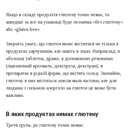
Якщо в складі продуктів глютену точно немає, то
швидше за все на упаковці буде позначка «без глютену»
або «gluten free».
Зверніть увагу, що глютен може міститися не тільки в
продуктах харчування, але навіть в ліках. Наприклад, в
оболонці таблеток, драже, в допоміжних речовинах
(пшеничний крохмаль, декстроза, декстрин), в
препаратах в рідкій формі, що містять солод. Звичайно,
глютену в них міститься зовсім мала частина, але для
людини з сильною алергією на глютен це може бути
важливо.
В яких продуктах немає глютену
Третя група, де глютену точно немає: