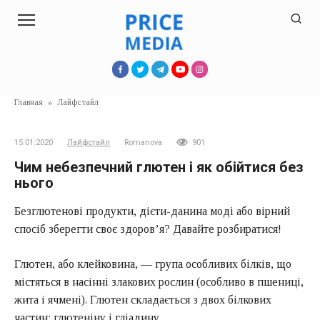
Перейти
к
контенту
Главная
»
Лайфстайл
15.01.2020
Лайфстайл
Romanova
901
Чим небезпечний глютен і як обійтися без
нього
Безглютенові продукти, дієти-данина моді або вірний
спосіб зберегти своє здоров’я? Давайте розбиратися!
Глютен, або клейковина, — група особливих білків, що
містяться в насінні злакових рослин (особливо в пшениці,
жита і ячмені). Глютен складається з двох білкових
частин: глютеніну і гліадину.