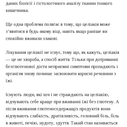
даних біопсії і гістологічного аналізу тканин тонкого
кишечника.
Ще одна проблема полягає в тому, що целіакія може
з’явитися в будь-якому віці, навіть якщо раніше ви
спокійно вживали злакові.
Лікування целіакії не існує, тому що, як кажуть, целіакія
— це не хвороба, а спосіб життя. Тільки при дотриманні
безглютенової дієти неприємні симптоми пропадають і
організм знову починає засвоювати корисні речовини з
їжі.
Існують люди, які хоч і не страждають на целіакію,
відчувають себе краще при вживанні їжі без глютену. А
після вживання глютеносодержащіх продуктів вони
відчувають слабкість, дратівливість, головний біль, біль
в животі, печію, нудоту, здуття. Такий стан називається