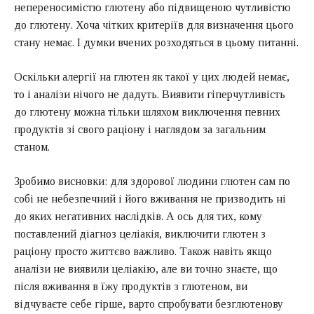
непереносимістю глютену або підвищеною чутливістю
до глютену. Хоча чітких критеріїв для визначення цього
стану немає. І думки вчених розходяться в цьому питанні.
Оскільки алергії на глютен як такої у цих людей немає,
то і аналізи нічого не дадуть. Виявити гіперчутливість
до глютену можна тільки шляхом виключення певних
продуктів зі свого раціону і наглядом за загальним
станом.
Зробимо висновки: для здорової людини глютен сам по
собі не небезпечний і його вживання не призводить ні
до яких негативних наслідків. А ось для тих, кому
поставлений діагноз целіакія, виключити глютен з
раціону просто життєво важливо. Також навіть якщо
аналізи не виявили целіакію, але ви точно знаєте, що
після вживання в їжу продуктів з глютеном, ви
відчуваєте себе гірше, варто спробувати безглютенову