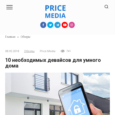
Перейти
к
контенту
Главная
»
Обзоры
08.05.2018
Обзоры
Price Media
741
10 необходимых девайсов для умного
дома