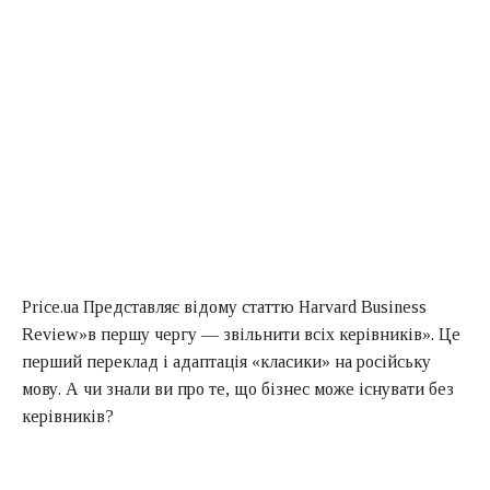
Price.ua Представляє відому статтю Harvard Business
Review»в першу чергу — звільнити всіх керівників». Це
перший переклад і адаптація «класики» на російську
мову. А чи знали ви про те, що бізнес може існувати без
керівників?