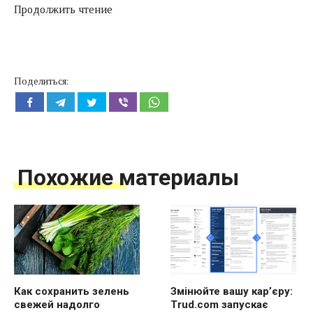
«В
Продолжить чтение
першу
чергу-
звільнити
Поделиться:
всіх
керівників:
як
побудувати
бізнес
Похожие материалы
без
ієрархії»
Как сохранить зелень
Змінюйте вашу кар’єру:
свежей надолго
Trud.com запускає
конструктор