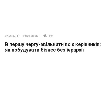
07.05.2018
Price Media
394
В першу чергу-звільнити всіх керівників:
як побудувати бізнес без ієрархії