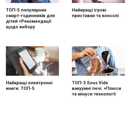
ТОП-5 популярних
Найкращі ігрові
смарт-годинників для
приставки та консолі
дітей +Рекомендації
щодо вибору
Найкращі електронні
ТОП-3 Sous Vide
книги: ТОП-5
вакуумні печі. +Плюси
та мінуси технології