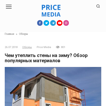
Перейти
к
контенту
Главная
»
Обзоры
26.07.2018
Обзоры
Price Media
801
Чем утеплить стены на зиму? Обзор
популярных материалов