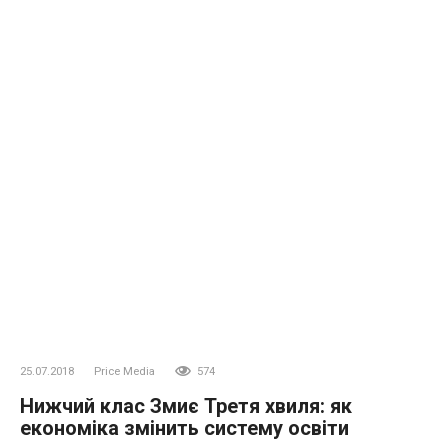
25.07.2018
Price Media
574
Нижчий клас Змиє Третя хвиля: як
економіка змінить систему освіти