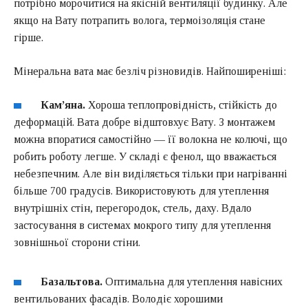
потрібно морочитися на якісній вентиляції будинку. Але
якщо на Вату потрапить волога, термоізоляція стане
гірше.
Мінеральна вата має безліч різновидів. Найпоширеніші:
Кам’яна.
Хороша теплопровідність, стійкість до
деформацій. Вата добре відштовхує Вату. З монтажем
можна впоратися самостійно — її волокна не колючі, що
робить роботу легше. У складі є фенол, що вважається
небезпечним. Але він виділяється тільки при нагріванні
більше 700 градусів. Використовують для утеплення
внутрішніх стін, перегородок, стель, даху. Вдало
застосування в системах мокрого типу для утеплення
зовнішньої сторони стіни.
Базальтова.
Оптимальна для утеплення навісних
вентильованих фасадів. Володіє хорошими