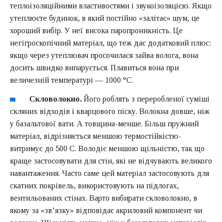
теплоізоляційними властивостями і звукоізоляцією. Якщо
утеплюєте будинок, в який постійно «залітає» шум, це
хороший вибір. У неї висока паропроникність. Це
негігроскопічний матеріал, що теж дає додатковий плюс:
якщо через утеплювач просочилася зайва волога, вона
досить швидко випарується. Плавиться вона при
величезній температурі — 1000 °C.
Скловолокно.
Його роблять з переробленої суміші
скляних відходів і кварцового піску. Волокна довше, ніж
у базальтової вати. А товщина-менше. Більш пружний
матеріал, відрізняється меншою термостійкістю-
витримує до 500 C. Володіє меншою щільністю, так що
краще застосовувати для стін, які не відчувають великого
навантаження. Часто саме цей матеріал застосовують для
скатних покрівель, використовують на підлогах,
вентильованих стінах. Варто вибирати скловолокно, в
якому за «зв’язку» відповідає акриловий компонент чи