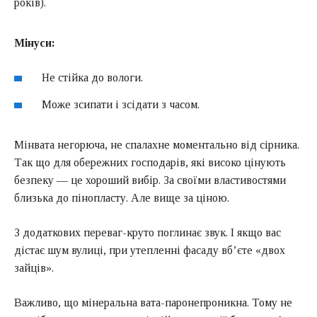
років).
Мінуси:
Не стійка до вологи.
Може зсипати і зсідати з часом.
Мінвата негорюча, не спалахне моментально від сірника.
Так що для обережних господарів, які високо цінують
безпеку — це хороший вибір. За своїми властивостями
близька до пінопласту. Але вище за ціною.
З додаткових переваг-круто поглинає звук. І якщо вас
дістає шум вулиці, при утепленні фасаду вб’єте «двох
зайців».
Важливо, що мінеральна вата-паронепроникна. Тому не