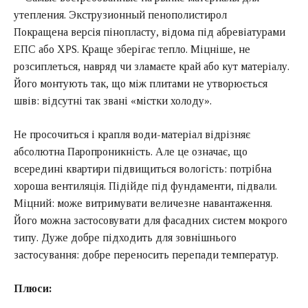
Покращена версія пінопласту, відома під абревіатурами
ЕПС або XPS. Краще зберігає тепло. Міцніше, не
розсиплеться, навряд чи зламаєте край або кут матеріалу.
Його монтують так, що між плитами не утворюється
швів: відсутні так звані «містки холоду».
Не просочиться і крапля води-матеріал відрізняє
абсолютна Паропроникність. Але це означає, що
всередині квартири підвищиться вологість: потрібна
хороша вентиляція. Підійде під фундаменти, підвали.
Міцний: може витримувати величезне навантаження.
Його можна застосовувати для фасадних систем мокрого
типу. Дуже добре підходить для зовнішнього
застосування: добре переносить перепади температур.
Плюси: