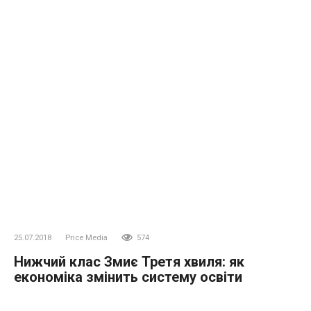
25.07.2018
Price Media
574
Нижчий клас Змиє Третя хвиля: як
економіка змінить систему освіти