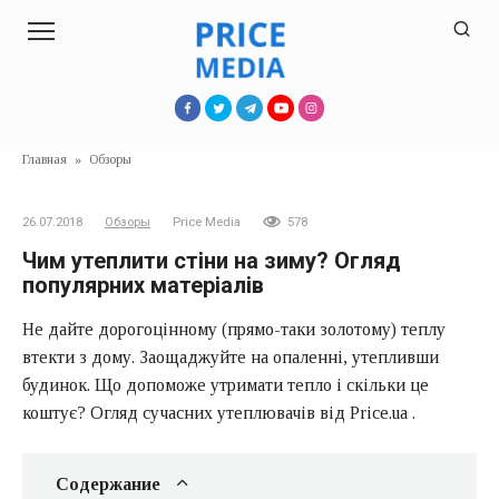
Перейти
к
контенту
Главная
»
Обзоры
26.07.2018
Обзоры
Price Media
578
Чим утеплити стіни на зиму? Огляд
популярних матеріалів
Не дайте дорогоцінному (прямо-таки золотому) теплу
втекти з дому. Заощаджуйте на опаленні, утепливши
будинок. Що допоможе утримати тепло і скільки це
коштує? Огляд сучасних утеплювачів від Price.ua .
Содержание