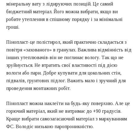
мінеральну вату з лідируючих позицій. Це самий
бюджетний матеріал. Його можна вибрати, якщо ви
робите утеплення в спішному порядку і за мінімальні
гроші.
Пінопласт-це полістирол, який практично складається з
повітря «захованого» в гранулах. Важлива відмінність від
інших утеплювачів-він не поглинає вологу. Так що не
зруйнується. Не втратить свої властивості під дією
вологи або пари. Добре купувати для цокольних стін,
підвалів, грунтових підлог. Важить мало і зручний для
проведення монтажних робіт.
Пінопласт можна наклеїти на будь-яку поверхню. Але це
горючий матеріал, який не витримає до +90 градусів.
Краще вибрати самозагасаючий матеріал з маркуванням
ФС. Володіє низькою паропроникністю.