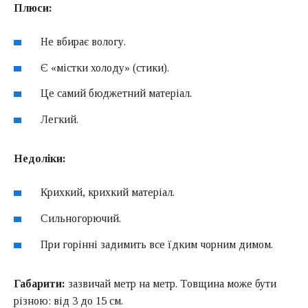
Плюси:
Не вбирає вологу.
Є «містки холоду» (стики).
Це самий бюджетний матеріал.
Легкий.
Недоліки:
Крихкий, крихкий матеріал.
Сильногорючий.
При горінні задимить все їдким чорним димом.
Габарити:
зазвичай метр на метр. Товщина може бути
різною: від 3 до 15 см.