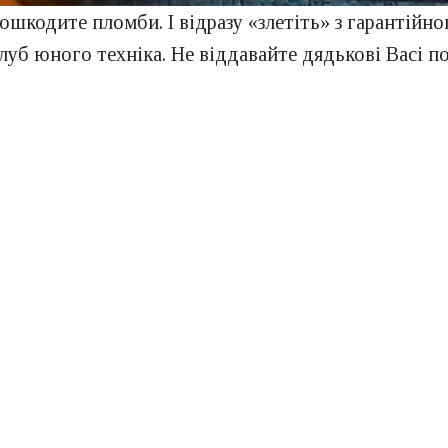
ошкодите пломби. І відразу «злетіть» з гарантійн
луб юного техніка. Не віддавайте дядькові Васі по