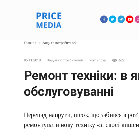
Перейти
к
контенту
Главная
»
Защита потребителей
05.11.2018
Защита потребителей
Romanova
622
Ремонт техніки: в 
обслуговуванні
Перепад напруги, пісок, що забився в роз
ремонтувати нову техніку «зі своєї кишен