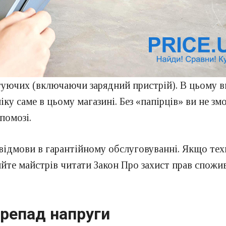
ктуючих (включаючи зарядний пристрій). В цьому 
іку саме в цьому магазині. Без «папірців» ви не зм
помозі.
відмови в гарантійному обслуговуванні. Якщо техн
яйте майстрів читати Закон Про захист прав спожив
ерепад напруги