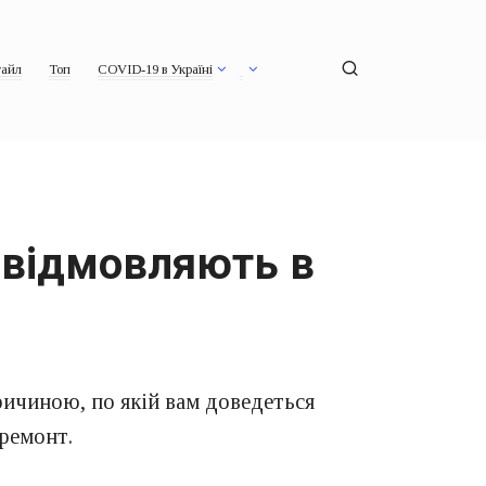
айл
Топ
COVID-19 в Україні
и відмовляють в
причиною, по якій вам доведеться
 ремонт.