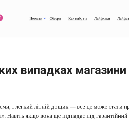
Новости
Обзоры
Как выбрать
Лайфхаки
Лайфст
яких випадках магазин
’єми, і легкий літній дощик — все це може стати 
і». Навіть якщо вона ще підпадає під гарантійний