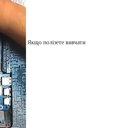
Якщо полізете вивчати