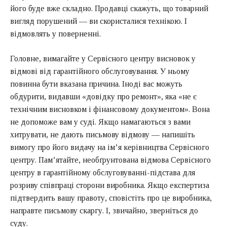
його буде вже складно. Продавці скажуть, що товарний
вигляд порушений — ви скористалися технікою. І
відмовлять у поверненні.
Головне, вимагайте у Сервісного центру висновок у
відмові від гарантійного обслуговування. У ньому
повинна бути вказана причина. Іноді вас можуть
обдурити, видавши «довідку про ремонт», яка «не є
технічним висновком і фінансовому документом». Вона
не допоможе вам у суді. Якщо намагаються з вами
хитрувати, не дають письмову відмову — напишіть
вимогу про його видачу на ім’я керівництва Сервісного
центру. Пам’ятайте, необґрунтована відмова Сервісного
центру в гарантійному обслуговуванні-підстава для
розриву співпраці сторони виробника. Якщо експертиза
підтвердить вашу правоту, сповістіть про це виробника,
направте письмову скаргу. І, звичайно, зверніться до
суду.