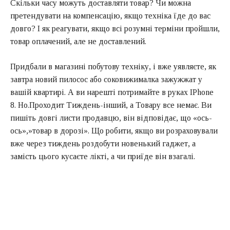
Скільки часу можуть доставляти товар? Чи можна
претендувати на компенсацію, якщо техніка їде до вас
довго? І як реагувати, якщо всі розумні терміни пройшли,
товар оплачений, але не доставлений.
Придбали в магазині побутову техніку, і вже уявляєте, як
завтра новий пилосос або соковижималка зажужжат у
вашій квартирі. А ви нарешті потримайте в руках IPhone
8. Но.Проходит Тиждень-інший, а Товару все немає. Ви
пишіть довгі листи продавцю, він відповідає, що «ось-
ось»,»товар в дорозі». Що робити, якщо ви розраховували
вже через тиждень роздобути новенький гаджет, а
замість цього кусаєте лікті, а чи приїде він взагалі.