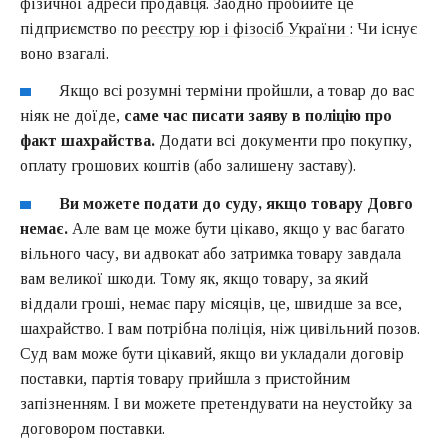
фізичної адреси продавця. Заодно пробийте це
підприємство по
реєстру юр і фізосіб України
: Чи існує
воно взагалі.
Якщо всі розумні терміни пройшли, а товар до вас
ніяк не доїде,
саме час писати заяву в поліцію про
факт шахрайства.
Додати всі документи про покупку,
оплату грошових коштів (або залишену заставу).
Ви можете подати до суду, якщо товару Довго
немає.
Але вам це може бути цікаво, якщо у вас багато
вільного часу, ви адвокат або затримка товару завдала
вам великої шкоди. Тому як, якщо товару, за який
віддали гроші, немає пару місяців, це, швидше за все,
шахрайство. І вам потрібна поліція, ніж цивільний позов.
Суд вам може бути цікавий, якщо ви укладали договір
поставки, партія товару прийшла з пристойним
запізненням. І ви можете претендувати на неустойку за
договором поставки.