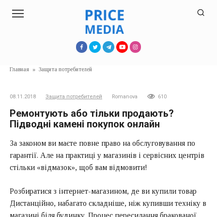
Перейти
к
контенту
Главная
»
Защита потребителей
08.11.2018
Защита потребителей
Romanova
610
Ремонтують або тільки продають?
Підводні камені покупок онлайн
За законом ви маєте повне право на обслуговування по
гарантії. Але на практиці у магазинів і сервісних центрів
стільки «відмазок», щоб вам відмовити!
Розбиратися з інтернет-магазином, де ви купили товар
Дистанційно, набагато складніше, ніж купивши техніку в
магазині біля будинку. Процес пересилання бракованої