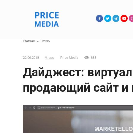
Перейти
к
контенту
Главная
»
Чтиво
22.06.2018
Чтиво
Price Media
883
Дайджест: виртуал
продающий сайт и 