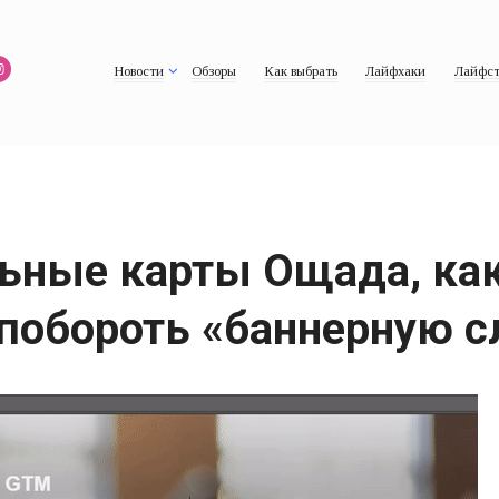
Новости
Обзоры
Как выбрать
Лайфхаки
Лайфст
ьные карты Ощада, как
побороть «баннерную с