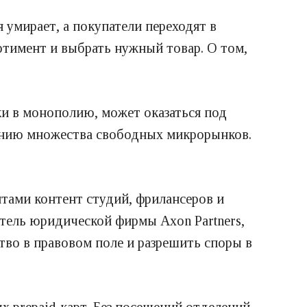
 умирает, а покупатели переходят в
ртимент и выбрать нужный товар. О том,
и в монополию, может оказаться под
лению множества свободных микрорынков.
нтами контент студий, фрилансеров и
атель юридической фирмы Axon Partners,
тво в правовом поле и разрешить споры в
 prepaid-карт. Без посещений отделений