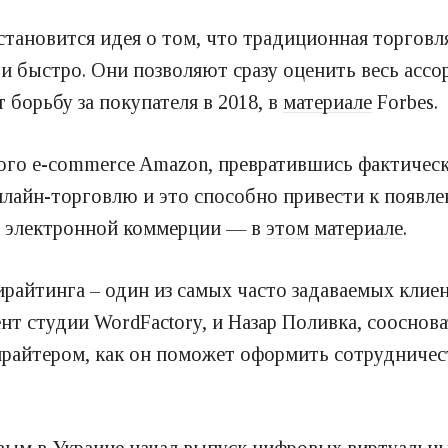
становится идея о том, что традиционная торговля
и быстро. Они позволяют сразу оценить весь ассо
борьбу за покупателя в 2018, в
материале
Forbes.
ого e-commerce Amazon, превратившись фактическ
онлайн-торговлю и это способно привести к появ
и электронной коммерции — в
этом материале
.
ирайтинга – один из самых часто задаваемых клие
нт студии WordFactory, и Назар Поливка, сооснов
ирайтером, как он поможет оформить сотрудничес
вым в Украине
начал выпуск
цифровых виртуальных