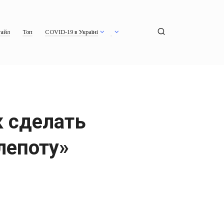
айл
Топ
COVID-19 в Україні
 сделать
лепоту»