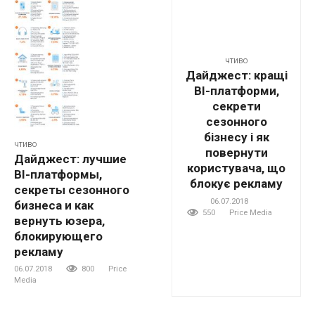
ЧТИВО
Дайджест: кращі
BI-платформи,
секрети
сезонного
бізнесу і як
ЧТИВО
повернути
Дайджест: лучшие
користувача, що
BI-платформы,
блокує рекламу
секреты сезонного
06.07.2018
бизнеса и как
550
Price Media
вернуть юзера,
блокирующего
рекламу
06.07.2018
800
Price
Media