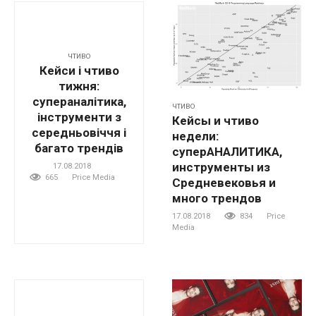
ЧТИВО
Кейси і чтиво
тижня:
супераналітика,
ЧТИВО
інструменти з
Кейсы и чтиво
середньовіччя і
недели:
багато трендів
суперАНАЛИТИКА,
инструменты из
17.08.2018
665
Price Media
Средневековья и
много трендов
17.08.2018
834
Price
Media