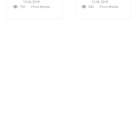
15.06.2018
15.06.2018
750
Price Media
540
Price Media
ЧТИВО
Дайджест: як Бот
наймає
співробітників,
новий пошук
ЧТИВО
Дайджест: как бот
Google і майбутнє
нанимает
ринку digital
сотрудников, новый
08.06.2018
поиск Google и
484
Price Media
будущее рынка digital
08.06.2018
1к.
Price
Media