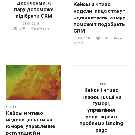
дисплеями, а
Кейсы и чтиво
пару допоможе
недели: лица станут
підібрати CRM
«дисплеями», а пару
поможет подобрать
03.08.2018
570
Price Media
CRM
03.08.2018
870
Price
Media
ЧТИВО
Кейси і чтиво
тижня: гроші на
гуморі,
ЧТИВО
управління
Кейсы и чтиво
репутацією і
недели: деньги на
проблеми landing
юморе, управление
page
репутацией и