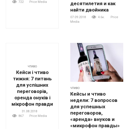
722
Price Media
десятилетия и как
найти двойника
07.09.2018
4.6к.
Price
Media
ЧТИВО
Кейси і чтиво
тижня: 7 питань
для успішних
ЧТИВО
переговорів,
Кейсы и чтиво
оренда онуків і
недели: 7 вопросов
мікрофон правди
для успешных
31.08.2018
переговоров,
867
Price Media
«аренда» внуков и
«микрофон правды»