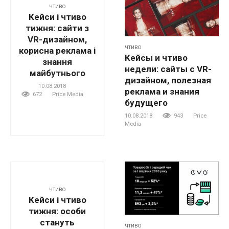
ЧТИВО
Кейси і чтиво
тижня: сайти з
VR-дизайном,
ЧТИВО
корисна реклама і
Кейсы и чтиво
знання
недели: сайты с VR-
майбутнього
дизайном, полезная
10.08.2018
реклама и знания
672
Price Media
будущего
10.08.2018
943
Price
Media
ЧТИВО
Кейси і чтиво
тижня: особи
стануть
ЧТИВО