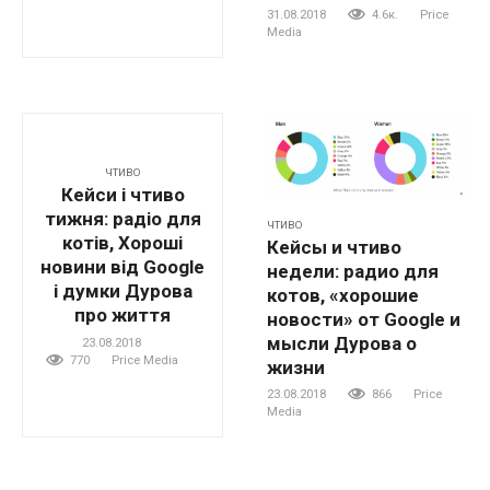
31.08.2018
4.6к.
Price
Media
ЧТИВО
Кейси і чтиво
тижня: радіо для
ЧТИВО
котів, Хороші
Кейсы и чтиво
новини від Google
недели: радио для
і думки Дурова
котов, «хорошие
про життя
новости» от Google и
мысли Дурова о
23.08.2018
770
Price Media
жизни
23.08.2018
866
Price
Media