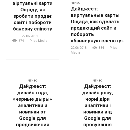
віртуальні карти
ЧТИВО
Дайджест:
Ощаду, як
виртуальные карты
зробити продає
Ощада, как сделать
сайт і побороти
продающий сайт и
банерну сліпоту
побороть
22.06.2018
«баннерную слепоту»
674
Price Media
22.06.2018
884
Price
Media
ЧТИВО
ЧТИВО
Дайджест:
Дайджест:
дизайн года,
дизайн року,
«черные дыры»
чорні діри
аналитики и
аналітики і
новинки от
новинки від
Google для
Google для
продвижения
просування