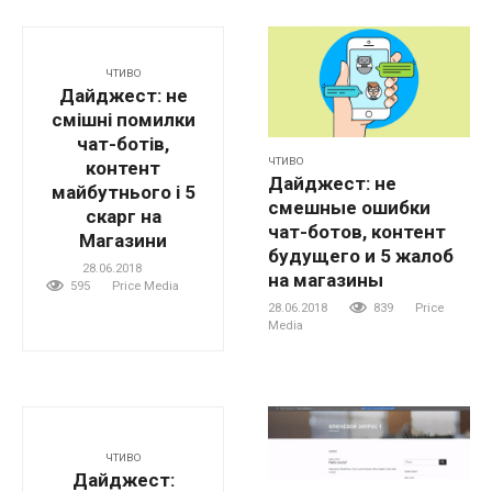
ЧТИВО
Дайджест: не
смішні помилки
чат-ботів,
ЧТИВО
контент
Дайджест: не
майбутнього і 5
смешные ошибки
скарг на
чат-ботов, контент
Магазини
будущего и 5 жалоб
28.06.2018
на магазины
595
Price Media
28.06.2018
839
Price
Media
ЧТИВО
Дайджест: