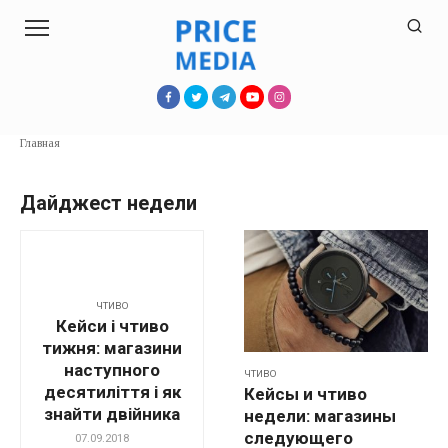
Перейти
к
контенту
Главная
Дайджест недели
ЧТИВО
Кейси і чтиво
тижня: магазини
наступного
ЧТИВО
десятиліття і як
Кейсы и чтиво
знайти двійника
недели: магазины
следующего
07.09.2018