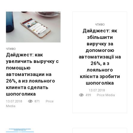
ЧТИВО
Дайджест: як
збільшити
виручку за
ЧТИВО
допомогою
Дайджест: как
автоматизації на
увеличить выручку с
26%, а з
помощью
лояльного
автоматизации на
клієнта зробити
26%, а из лояльного
шопоголіка
клиента сделать
13.07.2018
шопоголика
499
Price Media
13.07.2018
871
Price
Media