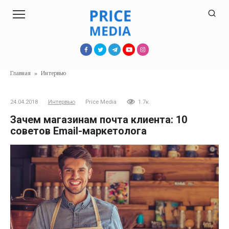
Перейти
к
контенту
Главная
»
Интервью
24.04.2018
Интервью
Price Media
1.7к.
Зачем магазинам почта клиента: 10
советов Email-маркетолога