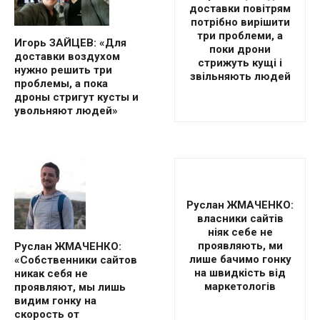
доставки повітрям
потрібно вирішити
три проблеми, а
Игорь ЗАЙЦЕВ: «Для
поки дрони
доставки воздухом
стрижуть кущі і
нужно решить три
звільняють людей
проблемы, а пока
дроны стригут кусты и
увольняют людей»
Руслан ЖМАЧЕНКО:
власники сайтів
ніяк себе не
проявляють, ми
Руслан ЖМАЧЕНКО:
лише бачимо гонку
«Собственники сайтов
на швидкість від
никак себя не
маркетологів
проявляют, мы лишь
видим гонку на
скорость от