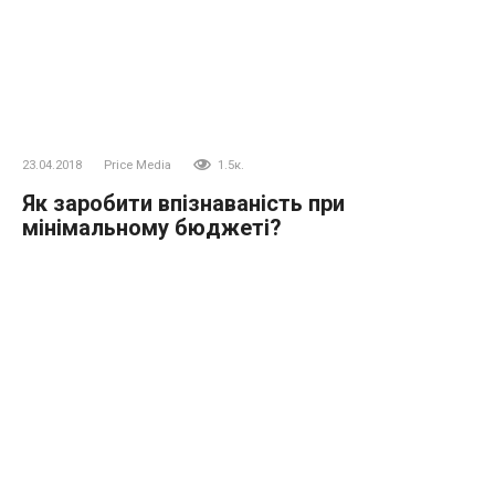
23.04.2018
Price Media
1.5к.
Як заробити впізнаваність при
мінімальному бюджеті?