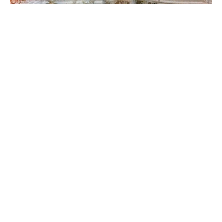
В Таиланде путешественника ждут две главных
опасности. Первая – это влюбиться в эту прекрасную
страну, вторая – набрать несколько лишних килограмм,
объедаясь вкуснейшей местной едой. А если серьезно, то
реальные опасности в стране, конечно же, есть. Но они
далеко не такие страшные, как может показаться по
телешоу или слухам.
Содержание
Природные опасности