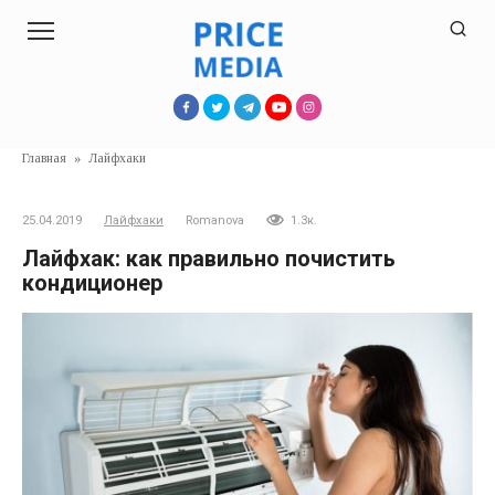
Перейти
к
контенту
Главная
»
Лайфхаки
25.04.2019
Лайфхаки
Romanova
1.3к.
Лайфхак: как правильно почистить
кондиционер