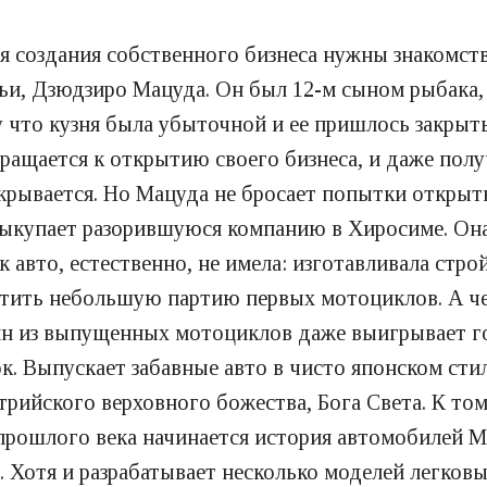
ля создания собственного бизнеса нужны знакомст
мьи, Дзюдзиро Мацуда. Он был 12-м сыном рыбака,
у что кузня была убыточной и ее пришлось закрыт
вращается к открытию своего бизнеса, и даже полу
акрывается. Но Мацуда не бросает попытки открыт
 выкупает разорившуюся компанию в Хиросиме. Она
 авто, естественно, не имела: изготавливала стро
тить небольшую партию первых мотоциклов. А чер
ин из выпущенных мотоциклов даже выигрывает го
. Выпускает забавные авто в чисто японском стил
трийского верховного божества, Бога Света. К том
в прошлого века начинается история автомобилей 
 Хотя и разрабатывает несколько моделей легковы