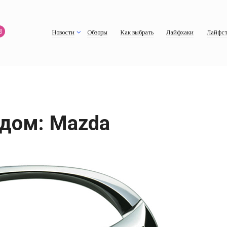
Новости
Обзоры
Как выбрать
Лайфхаки
Лайфст
дом: Mazda