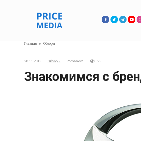
Перейти
к
контенту
Главная
»
Обзоры
28.11.2019
Обзоры
Romanova
650
Знакомимся с брен