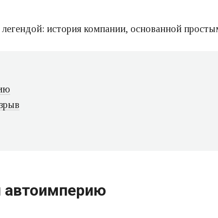
 легендой: история компании, основанной простым
рию
взрыв
й автоимперию